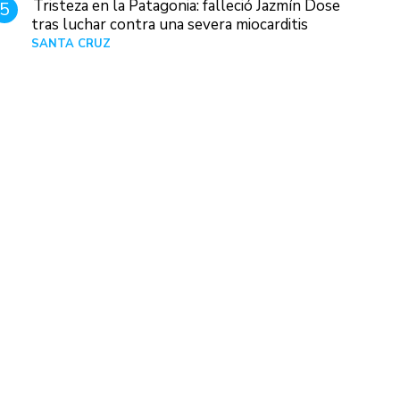
Tristeza en la Patagonia: falleció Jazmín Dose
5
tras luchar contra una severa miocarditis
SANTA CRUZ
Hace 1 día