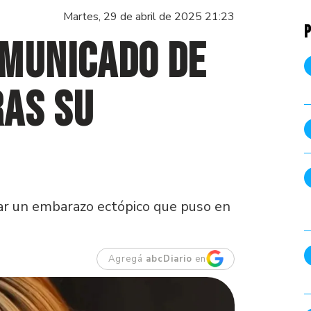
Martes, 29 de abril de 2025 21:23
P
omunicado de
ras su
sar un embarazo ectópico que puso en
Agregá
abcDiario
en