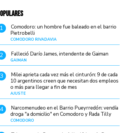
OPULARES
Comodoro: un hombre fue baleado en el barrio
1
Pietrobelli
COMODORO RIVADAVIA
Hace 13 horas
Falleció Darío James, intendente de Gaiman
2
GAIMAN
Hace 15 horas
Milei aprieta cada vez más el cinturón: 9 de cada
3
10 argentinos creen que necesitan dos empleos
o más para llegar a fin de mes
AJUSTE
Hace 4 días
Narcomenudeo en el Barrio Pueyrredón: vendía
4
droga "a domicilio" en Comodoro y Rada Tilly
COMODORO
Hace 16 horas