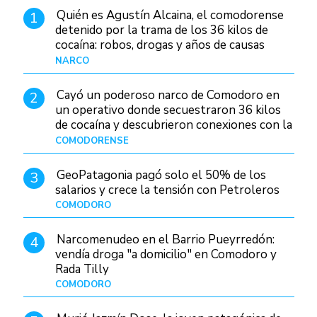
Quién es Agustín Alcaina, el comodorense
1
detenido por la trama de los 36 kilos de
cocaína: robos, drogas y años de causas
judiciales
NARCO
Hace 1 día
Cayó un poderoso narco de Comodoro en
2
un operativo donde secuestraron 36 kilos
de cocaína y descubrieron conexiones con la
Patagonia
COMODORENSE
Hace 1 día
GeoPatagonia pagó solo el 50% de los
3
salarios y crece la tensión con Petroleros
COMODORO
Hace 1 día
Narcomenudeo en el Barrio Pueyrredón:
4
vendía droga "a domicilio" en Comodoro y
Rada Tilly
COMODORO
Hace 2 días