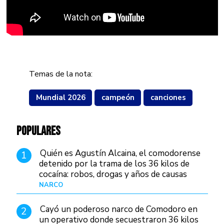
Temas de la nota:
Mundial 2026
campeón
canciones
POPULARES
Quién es Agustín Alcaina, el comodorense
1
detenido por la trama de los 36 kilos de
cocaína: robos, drogas y años de causas
judiciales
NARCO
Hace 1 día
Cayó un poderoso narco de Comodoro en
2
un operativo donde secuestraron 36 kilos