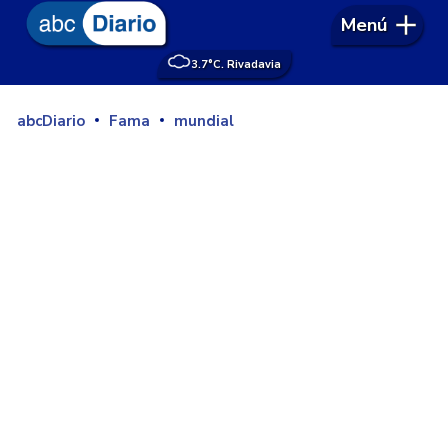
Menú
3.7°
C. Rivadavia
abcDiario
Fama
mundial