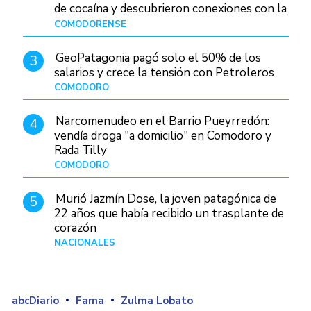
de cocaína y descubrieron conexiones con la
Patagonia
COMODORENSE
Hace 1 día
GeoPatagonia pagó solo el 50% de los
3
salarios y crece la tensión con Petroleros
COMODORO
Hace 1 día
Narcomenudeo en el Barrio Pueyrredón:
4
vendía droga "a domicilio" en Comodoro y
Rada Tilly
COMODORO
Hace 2 días
Murió Jazmín Dose, la joven patagónica de
5
22 años que había recibido un trasplante de
corazón
NACIONALES
Hace 2 días
abcDiario
Fama
Zulma Lobato