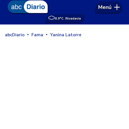
Menú
8.9°
C. Rivadavia
abcDiario
Fama
Yanina Latorre