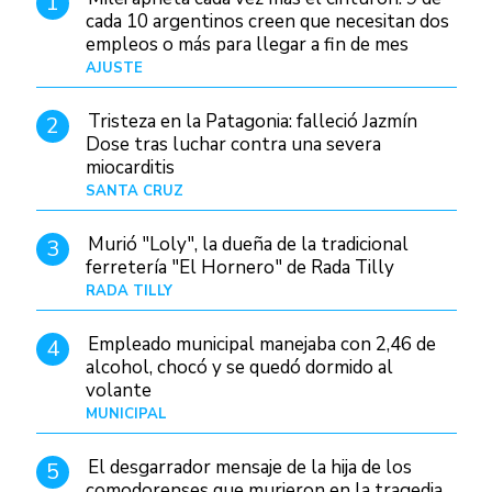
1
cada 10 argentinos creen que necesitan dos
empleos o más para llegar a fin de mes
AJUSTE
Hace 4 días
Tristeza en la Patagonia: falleció Jazmín
2
Dose tras luchar contra una severa
miocarditis
SANTA CRUZ
Hace 22 horas
Murió "Loly", la dueña de la tradicional
3
ferretería "El Hornero" de Rada Tilly
RADA TILLY
Hace 22 horas
Empleado municipal manejaba con 2,46 de
4
alcohol, chocó y se quedó dormido al
volante
MUNICIPAL
Hace 1 día
El desgarrador mensaje de la hija de los
5
comodorenses que murieron en la tragedia