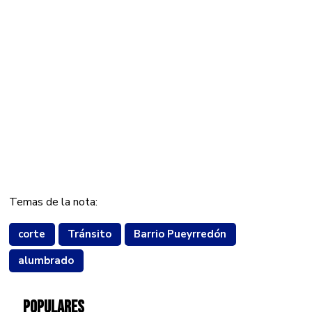
Temas de la nota:
corte
Tránsito
Barrio Pueyrredón
alumbrado
POPULARES