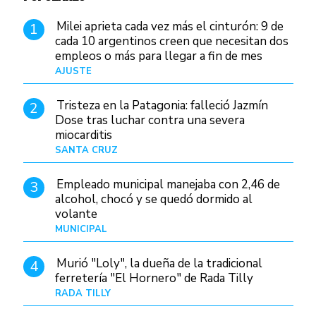
Milei aprieta cada vez más el cinturón: 9 de
1
cada 10 argentinos creen que necesitan dos
empleos o más para llegar a fin de mes
AJUSTE
Hace 3 días
Tristeza en la Patagonia: falleció Jazmín
2
Dose tras luchar contra una severa
miocarditis
SANTA CRUZ
Hace 15 horas
Empleado municipal manejaba con 2,46 de
3
alcohol, chocó y se quedó dormido al
volante
MUNICIPAL
Hace 23 horas
Murió "Loly", la dueña de la tradicional
4
ferretería "El Hornero" de Rada Tilly
RADA TILLY
Hace 15 horas