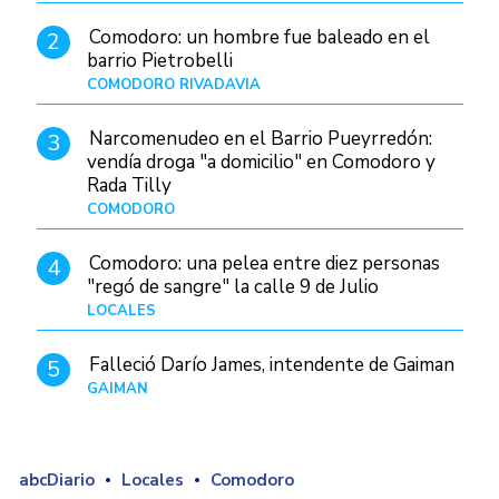
Comodoro: un hombre fue baleado en el
2
barrio Pietrobelli
COMODORO RIVADAVIA
Hace 21 horas
Narcomenudeo en el Barrio Pueyrredón:
3
vendía droga "a domicilio" en Comodoro y
Rada Tilly
COMODORO
Hace 1 día
Comodoro: una pelea entre diez personas
4
"regó de sangre" la calle 9 de Julio
LOCALES
Hace 9 horas
Falleció Darío James, intendente de Gaiman
5
GAIMAN
Hace 23 horas
abcDiario
Locales
Comodoro