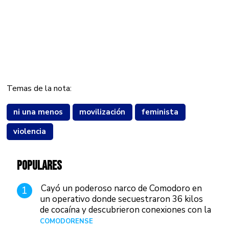
Temas de la nota:
ni una menos
movilización
feminista
violencia
POPULARES
Cayó un poderoso narco de Comodoro en
1
un operativo donde secuestraron 36 kilos
de cocaína y descubrieron conexiones con la
Patagonia
COMODORENSE
Hace 3 horas