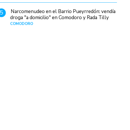
Narcomenudeo en el Barrio Pueyrredón: vendía
5
droga "a domicilio" en Comodoro y Rada Tilly
COMODORO
Hace 2 días