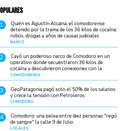
OPULARES
Quién es Agustín Alcaina, el comodorense
1
detenido por la trama de los 36 kilos de cocaína:
robos, drogas y años de causas judiciales
NARCO
Hace 1 día
Cayó un poderoso narco de Comodoro en un
2
operativo donde secuestraron 36 kilos de
cocaína y descubrieron conexiones con la
Patagonia
COMODORENSE
Hace 1 día
GeoPatagonia pagó solo el 50% de los salarios
3
y crece la tensión con Petroleros
COMODORO
Hace 1 día
Comodoro: una pelea entre diez personas "regó
4
de sangre" la calle 9 de Julio
LOCALES
Hace 1 día