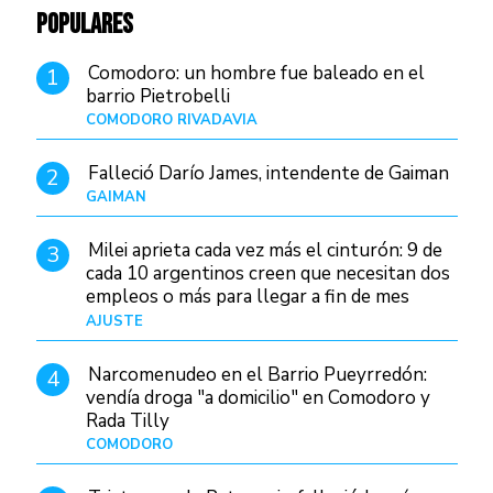
POPULARES
Comodoro: un hombre fue baleado en el
1
barrio Pietrobelli
COMODORO RIVADAVIA
Hace 13 horas
Falleció Darío James, intendente de Gaiman
2
GAIMAN
Hace 15 horas
Milei aprieta cada vez más el cinturón: 9 de
3
cada 10 argentinos creen que necesitan dos
empleos o más para llegar a fin de mes
AJUSTE
Hace 4 días
Narcomenudeo en el Barrio Pueyrredón:
4
vendía droga "a domicilio" en Comodoro y
Rada Tilly
COMODORO
Hace 16 horas