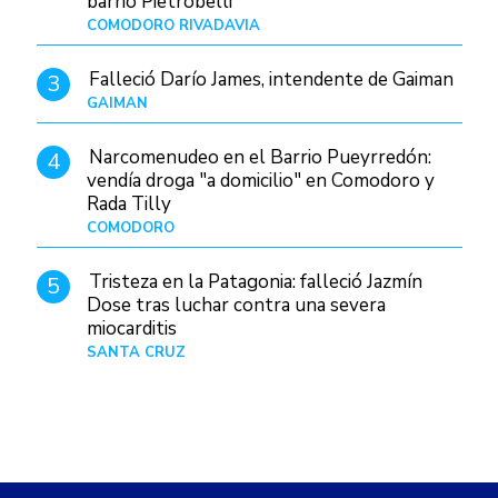
barrio Pietrobelli
COMODORO RIVADAVIA
Hace 7 horas
Falleció Darío James, intendente de Gaiman
3
GAIMAN
Hace 9 horas
Narcomenudeo en el Barrio Pueyrredón:
4
vendía droga "a domicilio" en Comodoro y
Rada Tilly
COMODORO
Hace 10 horas
Tristeza en la Patagonia: falleció Jazmín
5
Dose tras luchar contra una severa
miocarditis
SANTA CRUZ
Hace 1 día