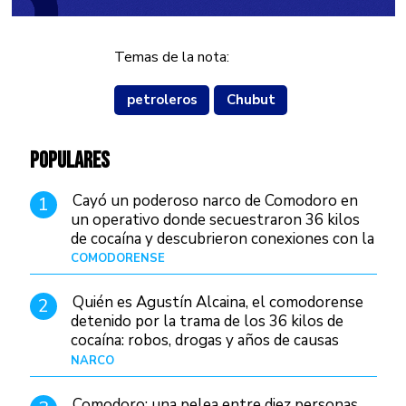
Temas de la nota:
petroleros
Chubut
POPULARES
Cayó un poderoso narco de Comodoro en
1
un operativo donde secuestraron 36 kilos
de cocaína y descubrieron conexiones con la
Patagonia
COMODORENSE
Hace 12 horas
Quién es Agustín Alcaina, el comodorense
2
detenido por la trama de los 36 kilos de
cocaína: robos, drogas y años de causas
judiciales
NARCO
Hace 5 horas
Comodoro: una pelea entre diez personas