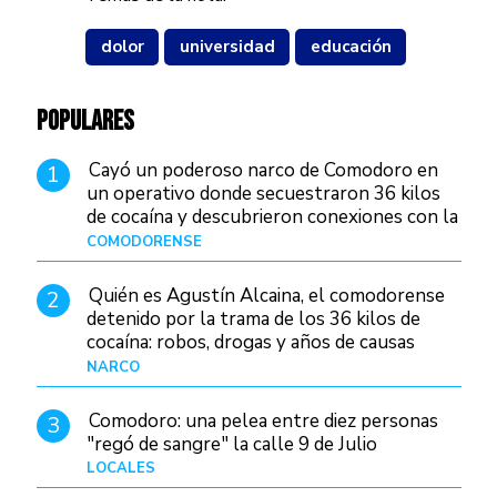
dolor
universidad
educación
POPULARES
Cayó un poderoso narco de Comodoro en
1
un operativo donde secuestraron 36 kilos
de cocaína y descubrieron conexiones con la
Patagonia
COMODORENSE
Hace 15 horas
Quién es Agustín Alcaina, el comodorense
2
detenido por la trama de los 36 kilos de
cocaína: robos, drogas y años de causas
judiciales
NARCO
Hace 7 horas
Comodoro: una pelea entre diez personas
3
"regó de sangre" la calle 9 de Julio
LOCALES
Hace 21 horas