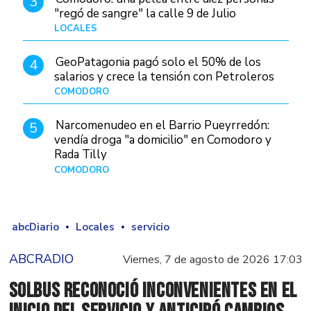
3
"regó de sangre" la calle 9 de Julio
LOCALES
Hace 19 horas
GeoPatagonia pagó solo el 50% de los
4
salarios y crece la tensión con Petroleros
COMODORO
Hace 10 horas
Narcomenudeo en el Barrio Pueyrredón:
5
vendía droga "a domicilio" en Comodoro y
Rada Tilly
COMODORO
Hace 1 día
abcDiario
Locales
servicio
ABCRADIO
Viernes, 7 de agosto de 2026 17:03
SolBus reconoció inconvenientes en el