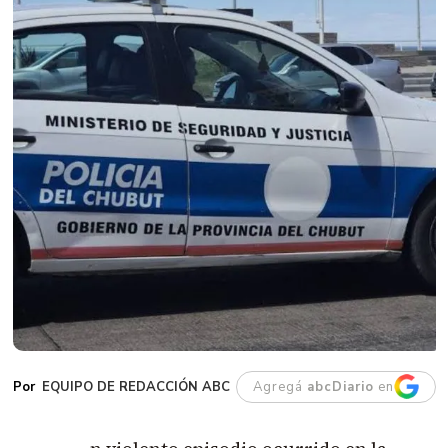
EQUIPO DE REDACCIÓN ABC
Agregá
abcDiario
en