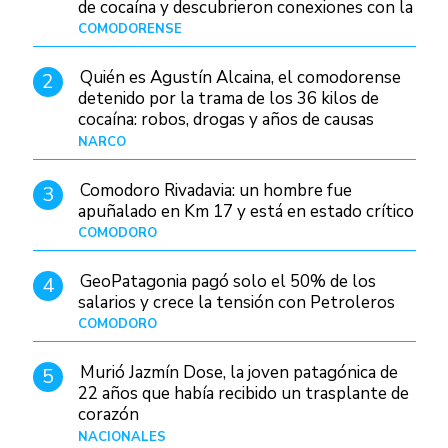
de cocaína y descubrieron conexiones con la
Patagonia
COMODORENSE
Hace 2 días
Quién es Agustín Alcaina, el comodorense
2
detenido por la trama de los 36 kilos de
cocaína: robos, drogas y años de causas
judiciales
NARCO
Hace 2 días
Comodoro Rivadavia: un hombre fue
3
apuñalado en Km 17 y está en estado crítico
COMODORO
Hace 10 horas
GeoPatagonia pagó solo el 50% de los
4
salarios y crece la tensión con Petroleros
COMODORO
Hace 2 días
Murió Jazmín Dose, la joven patagónica de
5
22 años que había recibido un trasplante de
corazón
NACIONALES
Hace 3 días