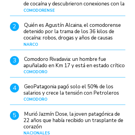
de cocaína y descubrieron conexiones con la
Patagonia
COMODORENSE
Hace 2 días
Quién es Agustín Alcaina, el comodorense
2
detenido por la trama de los 36 kilos de
cocaína: robos, drogas y años de causas
judiciales
NARCO
Hace 2 días
Comodoro Rivadavia: un hombre fue
3
apuñalado en Km 17 y está en estado crítico
COMODORO
Hace 11 horas
GeoPatagonia pagó solo el 50% de los
4
salarios y crece la tensión con Petroleros
COMODORO
Hace 2 días
Murió Jazmín Dose, la joven patagónica de
5
22 años que había recibido un trasplante de
corazón
NACIONALES
Hace 3 días