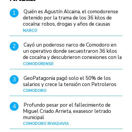
Quién es Agustín Alcaina, el comodorense
1
detenido por la trama de los 36 kilos de
cocaína: robos, drogas y años de causas
judiciales
NARCO
Hace 23 horas
Cayó un poderoso narco de Comodoro en
2
un operativo donde secuestraron 36 kilos
de cocaína y descubrieron conexiones con la
Patagonia
COMODORENSE
Hace 1 día
GeoPatagonia pagó solo el 50% de los
3
salarios y crece la tensión con Petroleros
COMODORO
Hace 1 día
Profundo pesar por el fallecimiento de
4
Miguel Criado Arrieta, exasesor letrado
municipal
COMODORO RIVADAVIA
Hace 1 día