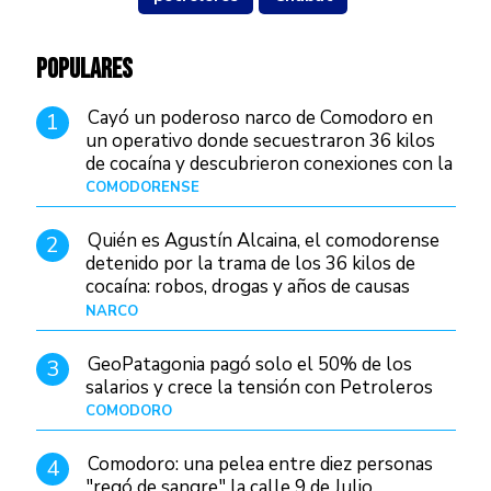
POPULARES
Cayó un poderoso narco de Comodoro en
1
un operativo donde secuestraron 36 kilos
de cocaína y descubrieron conexiones con la
Patagonia
COMODORENSE
Hace 23 horas
Quién es Agustín Alcaina, el comodorense
2
detenido por la trama de los 36 kilos de
cocaína: robos, drogas y años de causas
judiciales
NARCO
Hace 15 horas
GeoPatagonia pagó solo el 50% de los
3
salarios y crece la tensión con Petroleros
COMODORO
Hace 20 horas
Comodoro: una pelea entre diez personas
4
"regó de sangre" la calle 9 de Julio