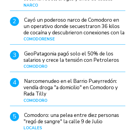
judiciales
NARCO
Hace 1 día
Cayó un poderoso narco de Comodoro en
2
un operativo donde secuestraron 36 kilos
de cocaína y descubrieron conexiones con la
Patagonia
COMODORENSE
Hace 1 día
GeoPatagonia pagó solo el 50% de los
3
salarios y crece la tensión con Petroleros
COMODORO
Hace 1 día
Narcomenudeo en el Barrio Pueyrredón:
4
vendía droga "a domicilio" en Comodoro y
Rada Tilly
COMODORO
Hace 2 días
Comodoro: una pelea entre diez personas
5
"regó de sangre" la calle 9 de Julio
LOCALES
Hace 1 día