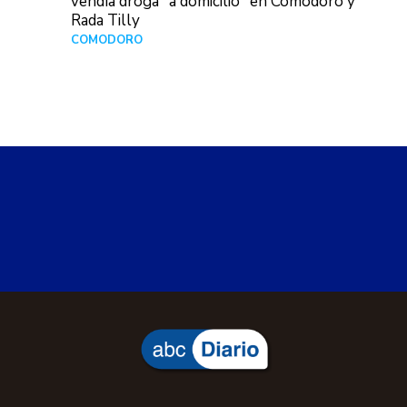
vendía droga "a domicilio" en Comodoro y
Rada Tilly
COMODORO
Hace 2 días