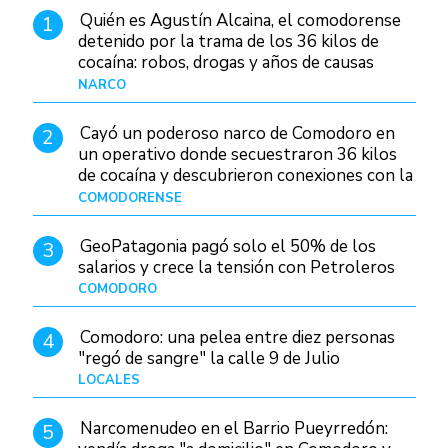
Quién es Agustín Alcaina, el comodorense
1
detenido por la trama de los 36 kilos de
cocaína: robos, drogas y años de causas
judiciales
NARCO
Hace 1 día
Cayó un poderoso narco de Comodoro en
2
un operativo donde secuestraron 36 kilos
de cocaína y descubrieron conexiones con la
Patagonia
COMODORENSE
Hace 1 día
GeoPatagonia pagó solo el 50% de los
3
salarios y crece la tensión con Petroleros
COMODORO
Hace 1 día
Comodoro: una pelea entre diez personas
4
"regó de sangre" la calle 9 de Julio
LOCALES
Hace 1 día
Narcomenudeo en el Barrio Pueyrredón:
5