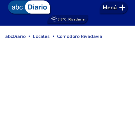
Menú
3.8°
C. Rivadavia
abcDiario
Locales
Comodoro Rivadavia