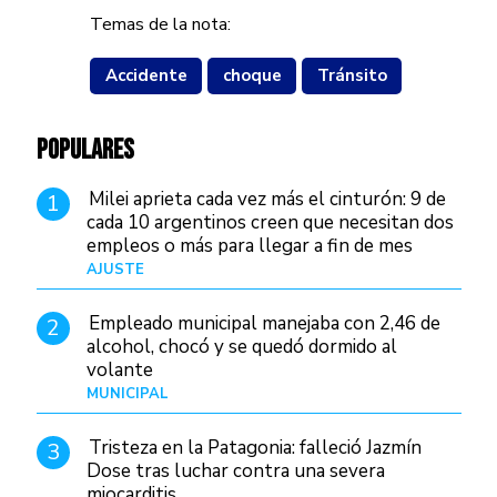
Temas de la nota:
Accidente
choque
Tránsito
POPULARES
Milei aprieta cada vez más el cinturón: 9 de
1
cada 10 argentinos creen que necesitan dos
empleos o más para llegar a fin de mes
AJUSTE
Hace 3 días
Empleado municipal manejaba con 2,46 de
2
alcohol, chocó y se quedó dormido al
volante
MUNICIPAL
Hace 15 horas
Tristeza en la Patagonia: falleció Jazmín
3
Dose tras luchar contra una severa
miocarditis