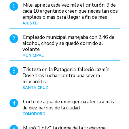
Milei aprieta cada vez más el cinturón: 9 de
1
cada 10 argentinos creen que necesitan dos
empleos o más para llegar a fin de mes
AJUSTE
Hace 3 días
Empleado municipal manejaba con 2,46 de
2
alcohol, chocó y se quedó dormido al
volante
MUNICIPAL
Hace 12 horas
Tristeza en la Patagonia: falleció Jazmín
3
Dose tras luchar contra una severa
miocarditis
SANTA CRUZ
Hace 4 horas
Corte de agua de emergencia afecta a más
4
de diez barrios de la ciudad
COMODORO
Hace 1 día
Murió "Loly", la dueña de la tradicional