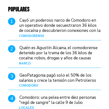
POPULARES
Cayó un poderoso narco de Comodoro en
1
un operativo donde secuestraron 36 kilos
de cocaína y descubrieron conexiones con la
Patagonia
COMODORENSE
Hace 22 horas
Quién es Agustín Alcaina, el comodorense
2
detenido por la trama de los 36 kilos de
cocaína: robos, drogas y años de causas
judiciales
NARCO
Hace 14 horas
GeoPatagonia pagó solo el 50% de los
3
salarios y crece la tensión con Petroleros
COMODORO
Hace 19 horas
Comodoro: una pelea entre diez personas
4
"regó de sangre" la calle 9 de Julio
LOCALES
Hace 1 día