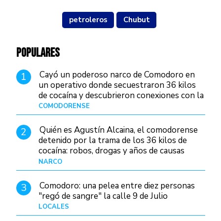
petroleros
Chubut
POPULARES
Cayó un poderoso narco de Comodoro en
1
un operativo donde secuestraron 36 kilos
de cocaína y descubrieron conexiones con la
Patagonia
COMODORENSE
Hace 12 horas
Quién es Agustín Alcaina, el comodorense
2
detenido por la trama de los 36 kilos de
cocaína: robos, drogas y años de causas
judiciales
NARCO
Hace 5 horas
Comodoro: una pelea entre diez personas
3
"regó de sangre" la calle 9 de Julio
LOCALES
Hace 19 horas