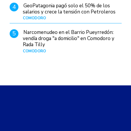
GeoPatagonia pagó solo el 50% de los
4
salarios y crece la tensión con Petroleros
COMODORO
Hace 10 horas
Narcomenudeo en el Barrio Pueyrredón:
5
vendía droga "a domicilio" en Comodoro y
Rada Tilly
COMODORO
Hace 1 día