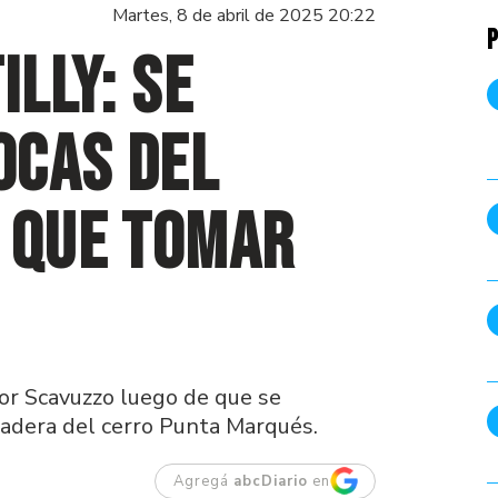
Martes, 8 de abril de 2025 20:22
P
illy: se
ocas del
n que tomar
dor Scavuzzo luego de que se
ladera del cerro Punta Marqués.
Agregá
abcDiario
en