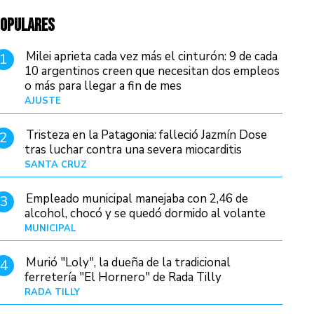
OPULARES
Milei aprieta cada vez más el cinturón: 9 de cada
1
10 argentinos creen que necesitan dos empleos
o más para llegar a fin de mes
AJUSTE
Hace 4 días
Tristeza en la Patagonia: falleció Jazmín Dose
2
tras luchar contra una severa miocarditis
SANTA CRUZ
Hace 21 horas
Empleado municipal manejaba con 2,46 de
3
alcohol, chocó y se quedó dormido al volante
MUNICIPAL
Hace 1 día
Murió "Loly", la dueña de la tradicional
4
ferretería "El Hornero" de Rada Tilly
RADA TILLY
Hace 20 horas