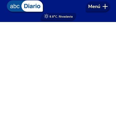
Menú
8.8°
C. Rivadavia