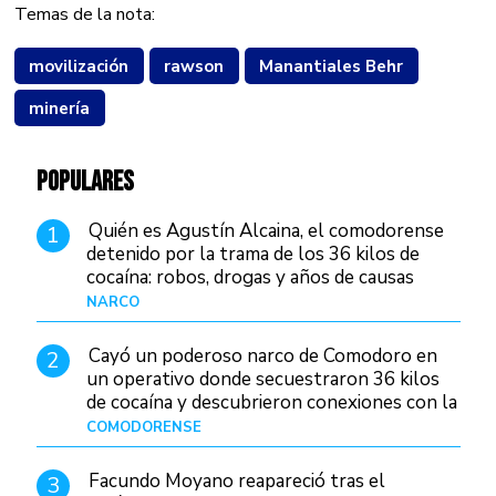
Temas de la nota:
movilización
rawson
Manantiales Behr
minería
POPULARES
Quién es Agustín Alcaina, el comodorense
1
detenido por la trama de los 36 kilos de
cocaína: robos, drogas y años de causas
judiciales
NARCO
Hace 2 días
Cayó un poderoso narco de Comodoro en
2
un operativo donde secuestraron 36 kilos
de cocaína y descubrieron conexiones con la
Patagonia
COMODORENSE
Hace 3 días
Facundo Moyano reapareció tras el
3