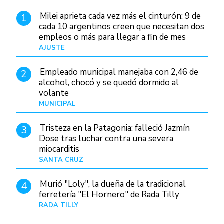
Milei aprieta cada vez más el cinturón: 9 de
1
cada 10 argentinos creen que necesitan dos
empleos o más para llegar a fin de mes
AJUSTE
Hace 3 días
Empleado municipal manejaba con 2,46 de
2
alcohol, chocó y se quedó dormido al
volante
MUNICIPAL
Hace 18 horas
Tristeza en la Patagonia: falleció Jazmín
3
Dose tras luchar contra una severa
miocarditis
SANTA CRUZ
Hace 10 horas
Murió "Loly", la dueña de la tradicional
4
ferretería "El Hornero" de Rada Tilly
RADA TILLY
Hace 10 horas