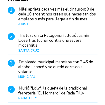
Milei aprieta cada vez más el cinturón: 9 de
1
cada 10 argentinos creen que necesitan dos
empleos o más para llegar a fin de mes
AJUSTE
Hace 4 días
Tristeza en la Patagonia: falleció Jazmín
2
Dose tras luchar contra una severa
miocarditis
SANTA CRUZ
Hace 17 horas
Empleado municipal manejaba con 2,46 de
3
alcohol, chocó y se quedó dormido al
volante
MUNICIPAL
Hace 1 día
Murió "Loly", la dueña de la tradicional
4
ferretería "El Hornero" de Rada Tilly
RADA TILLY
Hace 16 horas