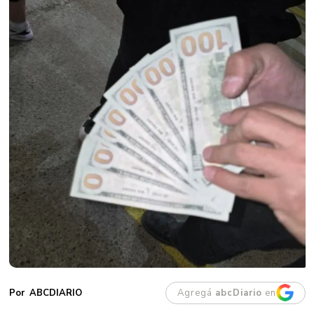
Agregá
abcDiario
en
ABCDIARIO