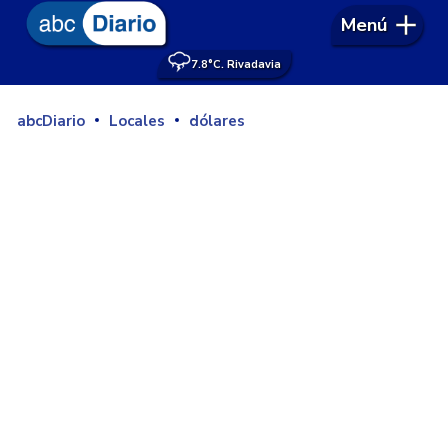
Menú
7.8°
C. Rivadavia
abcDiario
Locales
dólares