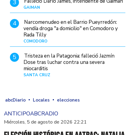
Falleció Darío James, intendente de Gaiman
3
GAIMAN
Hace 7 horas
Narcomenudeo en el Barrio Pueyrredón:
4
vendía droga "a domicilio" en Comodoro y
Rada Tilly
COMODORO
Hace 8 horas
Tristeza en la Patagonia: falleció Jazmín
5
Dose tras luchar contra una severa
miocarditis
SANTA CRUZ
Hace 1 día
abcDiario
Locales
elecciones
ANTICIPOABCRADIO
Miércoles, 5 de agosto de 2026 22:21