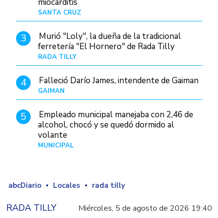
miocarditis
SANTA CRUZ
Hace 1 día
Murió "Loly", la dueña de la tradicional
3
ferretería "El Hornero" de Rada Tilly
RADA TILLY
Hace 1 día
Falleció Darío James, intendente de Gaiman
4
GAIMAN
Hace 1 hora
Empleado municipal manejaba con 2,46 de
5
alcohol, chocó y se quedó dormido al
volante
MUNICIPAL
Hace 1 día
abcDiario
Locales
rada tilly
RADA TILLY
Miércoles, 5 de agosto de 2026 19:40