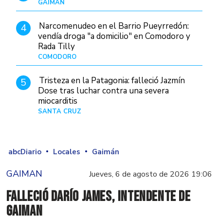
GAIMAN
Hace 10 horas
Narcomenudeo en el Barrio Pueyrredón:
4
vendía droga "a domicilio" en Comodoro y
Rada Tilly
COMODORO
Hace 11 horas
Tristeza en la Patagonia: falleció Jazmín
5
Dose tras luchar contra una severa
miocarditis
SANTA CRUZ
Hace 1 día
abcDiario
Locales
Gaimán
GAIMAN
Jueves, 6 de agosto de 2026 19:06
Falleció Darío James, intendente de
Gaiman