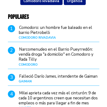
Comodoro Rivadavia
Urgencia
POPULARES
Comodoro: un hombre fue baleado en el
1
barrio Pietrobelli
COMODORO RIVADAVIA
Hace 15 horas
Narcomenudeo en el Barrio Pueyrredón:
2
vendía droga "a domicilio" en Comodoro y
Rada Tilly
COMODORO
Hace 19 horas
Falleció Darío James, intendente de Gaiman
3
GAIMAN
Hace 17 horas
Milei aprieta cada vez más el cinturón: 9 de
4
cada 10 argentinos creen que necesitan dos
empleos o más para llegar a fin de mes