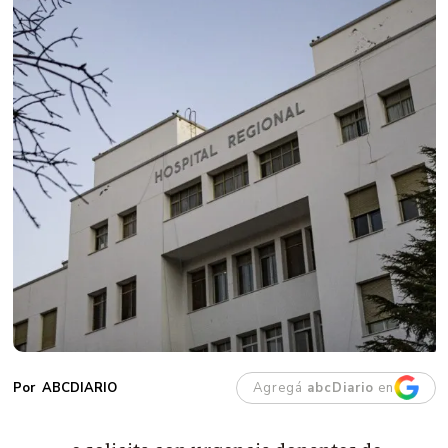
Agregá
abcDiario
en
ABCDIARIO