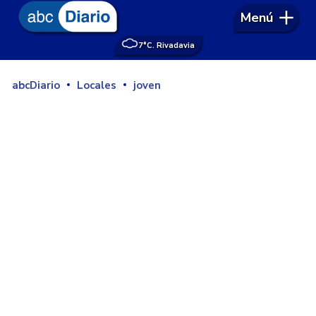
Menú
7°
C. Rivadavia
abcDiario
Locales
joven