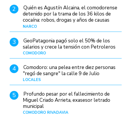
Quién es Agustín Alcaina, el comodorense
2
detenido por la trama de los 36 kilos de
cocaína: robos, drogas y años de causas
judiciales
NARCO
Hace 15 horas
GeoPatagonia pagó solo el 50% de los
3
salarios y crece la tensión con Petroleros
COMODORO
Hace 20 horas
Comodoro: una pelea entre diez personas
4
"regó de sangre" la calle 9 de Julio
LOCALES
Hace 1 día
Profundo pesar por el fallecimiento de
5
Miguel Criado Arrieta, exasesor letrado
municipal
COMODORO RIVADAVIA
Hace 18 horas