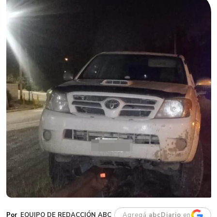
EQUIPO DE REDACCIÓN ABC
Agregá
abcDiario
en