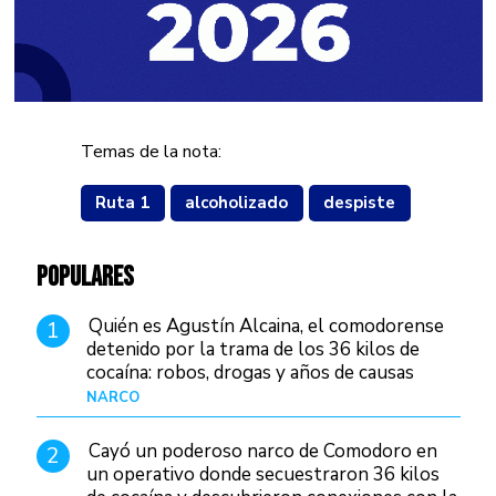
Temas de la nota:
Ruta 1
alcoholizado
despiste
POPULARES
Quién es Agustín Alcaina, el comodorense
1
detenido por la trama de los 36 kilos de
cocaína: robos, drogas y años de causas
judiciales
NARCO
Hace 23 horas
Cayó un poderoso narco de Comodoro en
2
un operativo donde secuestraron 36 kilos