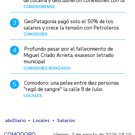
de cocaína y descubrieron conexiones con la
Patagonia
COMODORENSE
Hace 1 día
GeoPatagonia pagó solo el 50% de los
3
salarios y crece la tensión con Petroleros
COMODORO
Hace 1 día
Profundo pesar por el fallecimiento de
4
Miguel Criado Arrieta, exasesor letrado
municipal
COMODORO RIVADAVIA
Hace 1 día
Comodoro: una pelea entre diez personas
5
"regó de sangre" la calle 9 de Julio
LOCALES
Hace 1 día
abcDiario
Locales
Salarios
COMODORO
Viernes, 7 de agosto de 2026 18:10