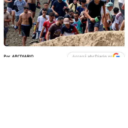
Agregá
abcDiario
en
ABCDIARIO
L
a ciudad autónoma de
Ceuta
atraviesa
una crisis migratoria luego de que
alrededor de
2.000 personas
ingresaran
desde Marruecos durante los últimos cinco
días. Este jueves continuaron las llegadas
irregulares, mientras las fuerzas de seguridad
intentaban controlar el acceso por la zona del