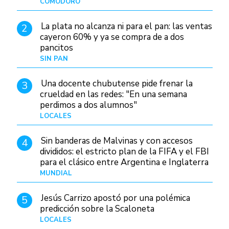
COMODORO
Hace 17 horas
La plata no alcanza ni para el pan: las ventas
2
cayeron 60% y ya se compra de a dos
pancitos
SIN PAN
Hace 1 día
Una docente chubutense pide frenar la
3
crueldad en las redes: "En una semana
perdimos a dos alumnos"
LOCALES
Hace 1 día
Sin banderas de Malvinas y con accesos
4
divididos: el estricto plan de la FIFA y el FBI
para el clásico entre Argentina e Inglaterra
MUNDIAL
Hace 17 horas
Jesús Carrizo apostó por una polémica
5
predicción sobre la Scaloneta
LOCALES
Hace 9 días