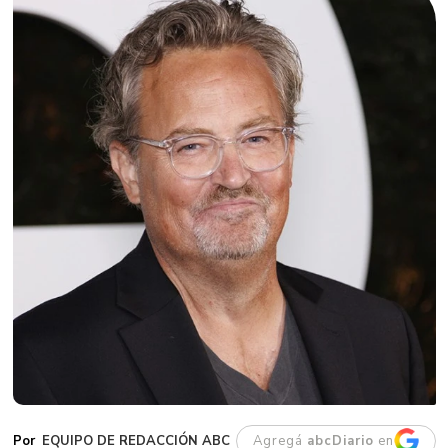
EQUIPO DE REDACCIÓN ABC
Agregá
abcDiario
en