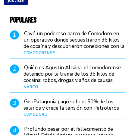
justicia
POPULARES
Cayó un poderoso narco de Comodoro en
1
un operativo donde secuestraron 36 kilos
de cocaína y descubrieron conexiones con la
Patagonia
COMODORENSE
Hace 1 día
Quién es Agustín Alcaina, el comodorense
2
detenido por la trama de los 36 kilos de
cocaína: robos, drogas y años de causas
judiciales
NARCO
Hace 16 horas
GeoPatagonia pagó solo el 50% de los
3
salarios y crece la tensión con Petroleros
COMODORO
Hace 21 horas
Profundo pesar por el fallecimiento de
4