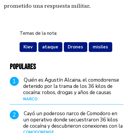
prometido una respuesta militar.
Temas de la nota:
Kiev
ataque
Drones
misiles
POPULARES
Quién es Agustín Alcaina, el comodorense
1
detenido por la trama de los 36 kilos de
cocaína: robos, drogas y años de causas
judiciales
NARCO
Hace 1 día
Cayó un poderoso narco de Comodoro en
2
un operativo donde secuestraron 36 kilos
de cocaína y descubrieron conexiones con la
Patagonia
COMODORENSE
Hace 1 día