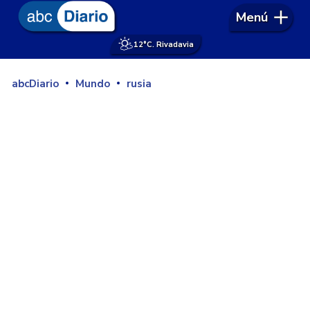
Menú
12°
C. Rivadavia
abcDiario
Mundo
rusia