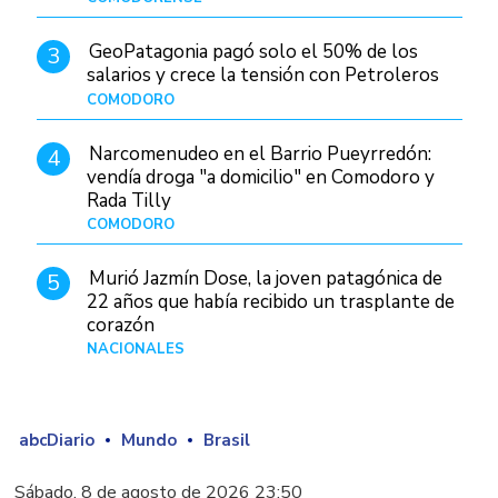
GeoPatagonia pagó solo el 50% de los
3
salarios y crece la tensión con Petroleros
COMODORO
Hace 1 día
Narcomenudeo en el Barrio Pueyrredón:
4
vendía droga "a domicilio" en Comodoro y
Rada Tilly
COMODORO
Hace 2 días
Murió Jazmín Dose, la joven patagónica de
5
22 años que había recibido un trasplante de
corazón
NACIONALES
Hace 3 días
abcDiario
Mundo
Brasil
Sábado, 8 de agosto de 2026 23:50