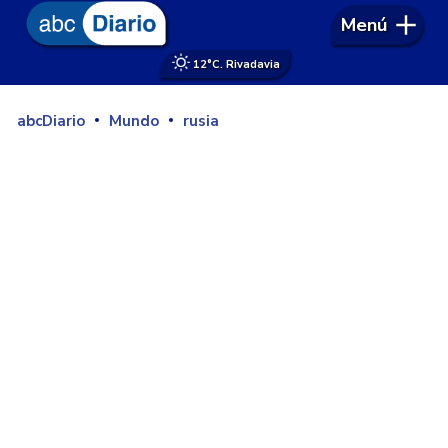
Menú
12°
C. Rivadavia
abcDiario
Mundo
rusia