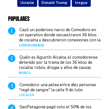
Ucrania
Donald Trump
tregua
POPULARES
Cayó un poderoso narco de Comodoro en
1
un operativo donde secuestraron 36 kilos
de cocaína y descubrieron conexiones con la
Patagonia
COMODORENSE
Hace 15 horas
Quién es Agustín Alcaina, el comodorense
2
detenido por la trama de los 36 kilos de
cocaína: robos, drogas y años de causas
judiciales
NARCO
Hace 8 horas
Comodoro: una pelea entre diez personas
3
"regó de sangre" la calle 9 de Julio
LOCALES
Hace 22 horas
GeoPatagonia pagó solo el 50% de los
4