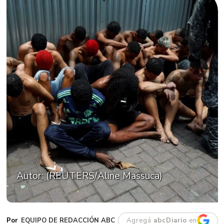
Autor: (REUTERS/Aline Massuca)
EQUIPO DE REDACCIÓN ABC
Agregá
abcDiario
en