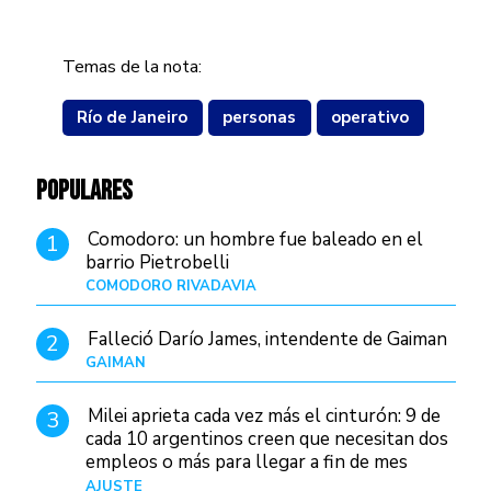
Temas de la nota:
Río de Janeiro
personas
operativo
POPULARES
Comodoro: un hombre fue baleado en el
1
barrio Pietrobelli
COMODORO RIVADAVIA
Hace 13 horas
Falleció Darío James, intendente de Gaiman
2
GAIMAN
Hace 15 horas
Milei aprieta cada vez más el cinturón: 9 de
3
cada 10 argentinos creen que necesitan dos
empleos o más para llegar a fin de mes
AJUSTE
Hace 4 días