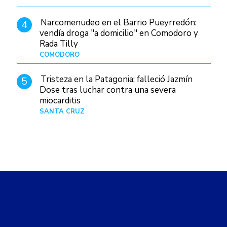
Narcomenudeo en el Barrio Pueyrredón:
4
vendía droga "a domicilio" en Comodoro y
Rada Tilly
COMODORO
Hace 16 horas
Tristeza en la Patagonia: falleció Jazmín
5
Dose tras luchar contra una severa
miocarditis
SANTA CRUZ
Hace 1 día