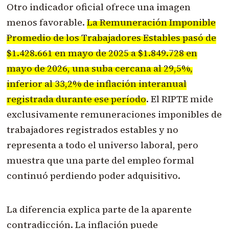
Otro indicador oficial ofrece una imagen
menos favorable.
La Remuneración Imponible
Promedio de los Trabajadores Estables pasó de
$1.428.661 en mayo de 2025 a $1.849.728 en
mayo de 2026, una suba cercana al 29,5%,
inferior al 33,2% de inflación interanual
registrada durante ese período
. El RIPTE mide
exclusivamente remuneraciones imponibles de
trabajadores registrados estables y no
representa a todo el universo laboral, pero
muestra que una parte del empleo formal
continuó perdiendo poder adquisitivo.
La diferencia explica parte de la aparente
contradicción. La inflación puede