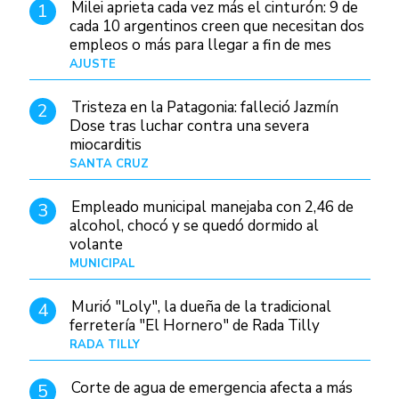
Milei aprieta cada vez más el cinturón: 9 de
1
cada 10 argentinos creen que necesitan dos
empleos o más para llegar a fin de mes
AJUSTE
Hace 3 días
Tristeza en la Patagonia: falleció Jazmín
2
Dose tras luchar contra una severa
miocarditis
SANTA CRUZ
Hace 14 horas
Empleado municipal manejaba con 2,46 de
3
alcohol, chocó y se quedó dormido al
volante
MUNICIPAL
Hace 22 horas
Murió "Loly", la dueña de la tradicional
4
ferretería "El Hornero" de Rada Tilly
RADA TILLY
Hace 13 horas
Corte de agua de emergencia afecta a más
5