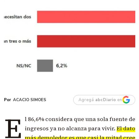
ACACIO SIMOES
Agregá
abcDiario
en
E
l 86,6% considera que una sola fuente de
ingresos ya no alcanza para vivir.
El dato
más demoledor es que casi la mitad cree