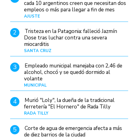
cada 10 argentinos creen que necesitan dos
empleos o más para llegar a fin de mes
AJUSTE
Hace 3 días
Tristeza en la Patagonia: falleció Jazmín
2
Dose tras luchar contra una severa
miocarditis
SANTA CRUZ
Hace 14 horas
Empleado municipal manejaba con 2,46 de
3
alcohol, chocó y se quedó dormido al
volante
MUNICIPAL
Hace 22 horas
Murió "Loly", la dueña de la tradicional
4
ferretería "El Hornero" de Rada Tilly
RADA TILLY
Hace 13 horas
Corte de agua de emergencia afecta a más
5
de diez barrios de la ciudad