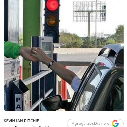
KEVIN IAN RITCHIE
Agregá
abcDiario
en