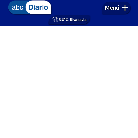
Menú
3.8°
C. Rivadavia