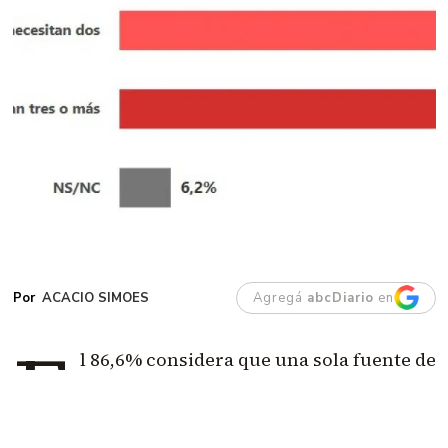
ACACIO SIMOES
Agregá
abcDiario
en
E
l 86,6% considera que una sola fuente de
ingresos ya no alcanza para vivir.
El dato
más demoledor es que casi la mitad cree