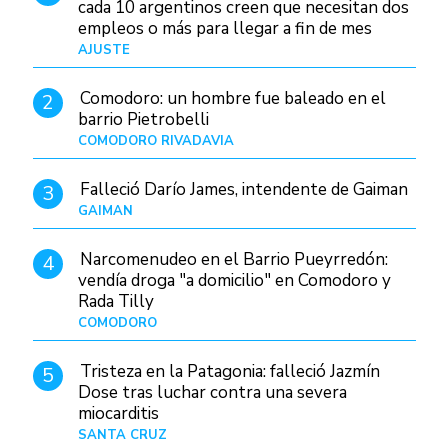
cada 10 argentinos creen que necesitan dos
empleos o más para llegar a fin de mes
AJUSTE
Hace 4 días
Comodoro: un hombre fue baleado en el
2
barrio Pietrobelli
COMODORO RIVADAVIA
Hace 4 horas
Falleció Darío James, intendente de Gaiman
3
GAIMAN
Hace 6 horas
Narcomenudeo en el Barrio Pueyrredón:
4
vendía droga "a domicilio" en Comodoro y
Rada Tilly
COMODORO
Hace 7 horas
Tristeza en la Patagonia: falleció Jazmín
5
Dose tras luchar contra una severa
miocarditis
SANTA CRUZ
Hace 1 día