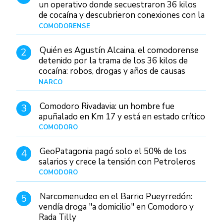
un operativo donde secuestraron 36 kilos
de cocaína y descubrieron conexiones con la
Patagonia
COMODORENSE
Hace 2 días
Quién es Agustín Alcaina, el comodorense
2
detenido por la trama de los 36 kilos de
cocaína: robos, drogas y años de causas
judiciales
NARCO
Hace 2 días
Comodoro Rivadavia: un hombre fue
3
apuñalado en Km 17 y está en estado crítico
COMODORO
Hace 14 horas
GeoPatagonia pagó solo el 50% de los
4
salarios y crece la tensión con Petroleros
COMODORO
Hace 2 días
Narcomenudeo en el Barrio Pueyrredón:
5
vendía droga "a domicilio" en Comodoro y
Rada Tilly