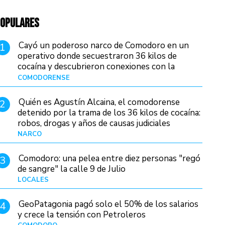
OPULARES
Cayó un poderoso narco de Comodoro en un
1
operativo donde secuestraron 36 kilos de
cocaína y descubrieron conexiones con la
Patagonia
COMODORENSE
Hace 10 horas
Quién es Agustín Alcaina, el comodorense
2
detenido por la trama de los 36 kilos de cocaína:
robos, drogas y años de causas judiciales
NARCO
Hace 3 horas
Comodoro: una pelea entre diez personas "regó
3
de sangre" la calle 9 de Julio
LOCALES
Hace 17 horas
GeoPatagonia pagó solo el 50% de los salarios
4
y crece la tensión con Petroleros