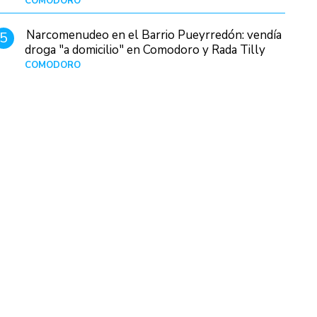
COMODORO
Hace 8 horas
Narcomenudeo en el Barrio Pueyrredón: vendía
5
droga "a domicilio" en Comodoro y Rada Tilly
COMODORO
Hace 1 día