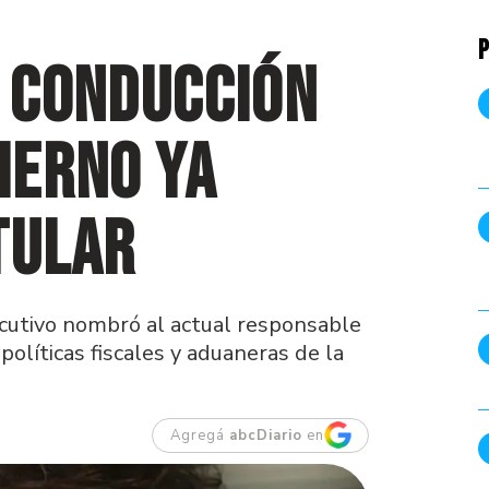
P
a conducción
ierno ya
tular
jecutivo nombró al actual responsable
políticas fiscales y aduaneras de la
Agregá
abcDiario
en