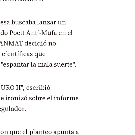
resa buscaba lanzar un
o Poett Anti-Mufa en el
a ANMAT decidió no
científicas que
"espantar la mala suerte".
RO II", escribió
e ironizó sobre el informe
egulador.
on que el planteo apunta a