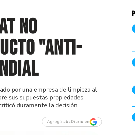
P
AT no
ucto "anti-
ndial
zado por una empresa de limpieza al
obre sus supuestas propiedades
riticó duramente la decisión.
Agregá
abcDiario
en