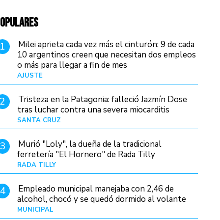
OPULARES
Milei aprieta cada vez más el cinturón: 9 de cada
1
10 argentinos creen que necesitan dos empleos
o más para llegar a fin de mes
AJUSTE
Hace 4 días
Tristeza en la Patagonia: falleció Jazmín Dose
2
tras luchar contra una severa miocarditis
SANTA CRUZ
Hace 23 horas
Murió "Loly", la dueña de la tradicional
3
ferretería "El Hornero" de Rada Tilly
RADA TILLY
Hace 23 horas
Empleado municipal manejaba con 2,46 de
4
alcohol, chocó y se quedó dormido al volante
MUNICIPAL
Hace 1 día