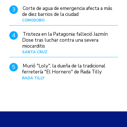
Corte de agua de emergencia afecta a más
3
de diez barrios de la ciudad
COMODORO
Hace 1 día
Tristeza en la Patagonia: falleció Jazmín
4
Dose tras luchar contra una severa
miocarditis
SANTA CRUZ
Hace 4 horas
Murió "Loly", la dueña de la tradicional
5
ferretería "El Hornero" de Rada Tilly
RADA TILLY
Hace 3 horas