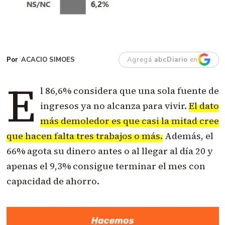
ACACIO SIMOES
Agregá
abcDiario
en
E
l 86,6% considera que una sola fuente de
ingresos ya no alcanza para vivir.
El dato
más demoledor es que casi la mitad cree
que hacen falta tres trabajos o más.
Además, el
66% agota su dinero antes o al llegar al día 20 y
apenas el 9,3% consigue terminar el mes con
capacidad de ahorro.