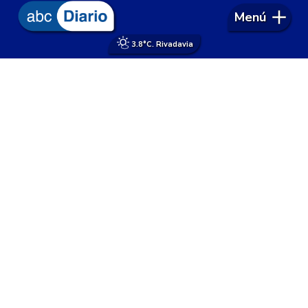
Menú
3.8°
C. Rivadavia