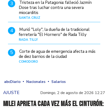
Tristeza en la Patagonia: falleció Jazmín
3
Dose tras luchar contra una severa
miocarditis
SANTA CRUZ
Hace 10 horas
Murió "Loly", la dueña de la tradicional
4
ferretería "El Hornero" de Rada Tilly
RADA TILLY
Hace 9 horas
Corte de agua de emergencia afecta a más
5
de diez barrios de la ciudad
COMODORO
Hace 1 día
abcDiario
Nacionales
Salarios
AJUSTE
Domingo, 2 de agosto de 2026 12:27
Milei aprieta cada vez más el cinturón: