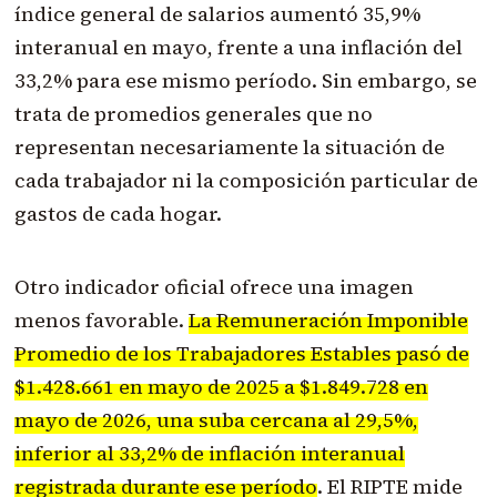
índice general de salarios aumentó 35,9%
interanual en mayo, frente a una inflación del
33,2% para ese mismo período. Sin embargo, se
trata de promedios generales que no
representan necesariamente la situación de
cada trabajador ni la composición particular de
gastos de cada hogar.
Otro indicador oficial ofrece una imagen
menos favorable.
La Remuneración Imponible
Promedio de los Trabajadores Estables pasó de
$1.428.661 en mayo de 2025 a $1.849.728 en
mayo de 2026, una suba cercana al 29,5%,
inferior al 33,2% de inflación interanual
registrada durante ese período
. El RIPTE mide