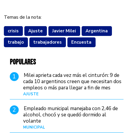
Temas de la nota:
crisis
Ajuste
Javier Milei
Argentina
trabajo
trabajadores
Encuesta
POPULARES
Milei aprieta cada vez más el cinturón: 9 de
1
cada 10 argentinos creen que necesitan dos
empleos o más para llegar a fin de mes
AJUSTE
Hace 3 días
Empleado municipal manejaba con 2,46 de
2
alcohol, chocó y se quedó dormido al
volante
MUNICIPAL
Hace 12 horas