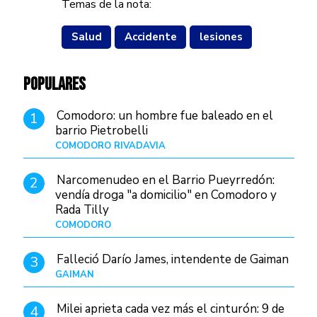
Temas de la nota:
Salud
Accidente
lesiones
POPULARES
Comodoro: un hombre fue baleado en el
1
barrio Pietrobelli
COMODORO RIVADAVIA
Hace 16 horas
Narcomenudeo en el Barrio Pueyrredón:
2
vendía droga "a domicilio" en Comodoro y
Rada Tilly
COMODORO
Hace 19 horas
Falleció Darío James, intendente de Gaiman
3
GAIMAN
Hace 18 horas
Milei aprieta cada vez más el cinturón: 9 de
4