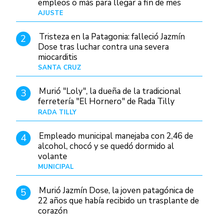
empleos o más para llegar a fin de mes
AJUSTE
Hace 4 días
Tristeza en la Patagonia: falleció Jazmín
2
Dose tras luchar contra una severa
miocarditis
SANTA CRUZ
Hace 1 día
Murió "Loly", la dueña de la tradicional
3
ferretería "El Hornero" de Rada Tilly
RADA TILLY
Hace 23 horas
Empleado municipal manejaba con 2,46 de
4
alcohol, chocó y se quedó dormido al
volante
MUNICIPAL
Hace 1 día
Murió Jazmín Dose, la joven patagónica de
5
22 años que había recibido un trasplante de
corazón