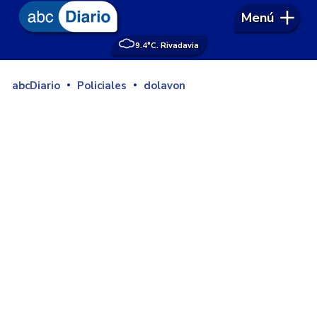
Menú
9.4°
C. Rivadavia
abcDiario
Policiales
dolavon