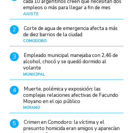
cada 10 argentinos creen que necesitan dos
empleos o más para llegar a fin de mes
AJUSTE
Hace 3 días
Corte de agua de emergencia afecta a más
2
de diez barrios de la ciudad
COMODORO
Hace 1 día
Empleado municipal manejaba con 2,46 de
3
alcohol, chocó y se quedó dormido al
volante
MUNICIPAL
Hace 8 horas
Muerte, polémica y exposición: las
4
complejas relaciones afectivas de Facundo
Moyano en el ojo público
MOYANO
Hace 1 día
Crimen en Comodoro: la víctima y el
5
presunto homicida eran amigos y aparecían