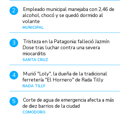
Empleado municipal manejaba con 2,46 de
2
alcohol, chocó y se quedó dormido al
volante
MUNICIPAL
Hace 17 horas
Tristeza en la Patagonia: falleció Jazmín
3
Dose tras luchar contra una severa
miocarditis
SANTA CRUZ
Hace 9 horas
Murió "Loly", la dueña de la tradicional
4
ferretería "El Hornero" de Rada Tilly
RADA TILLY
Hace 8 horas
Corte de agua de emergencia afecta a más
5
de diez barrios de la ciudad
COMODORO
Hace 1 día