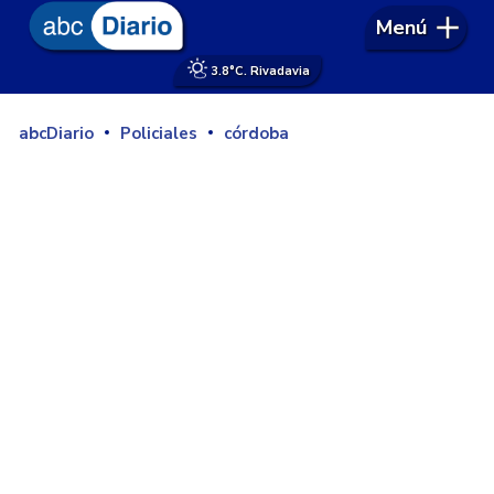
Menú
3.8°
C. Rivadavia
abcDiario
Policiales
córdoba