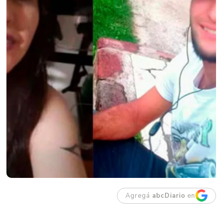
Agregá
abcDiario
en