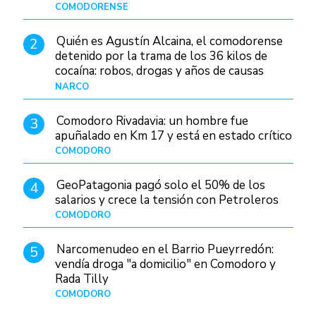
Patagonia
COMODORENSE
Hace 2 días
Quién es Agustín Alcaina, el comodorense
2
detenido por la trama de los 36 kilos de
cocaína: robos, drogas y años de causas
judiciales
NARCO
Hace 1 día
Comodoro Rivadavia: un hombre fue
3
apuñalado en Km 17 y está en estado crítico
COMODORO
Hace 6 horas
GeoPatagonia pagó solo el 50% de los
4
salarios y crece la tensión con Petroleros
COMODORO
Hace 2 días
Narcomenudeo en el Barrio Pueyrredón:
5
vendía droga "a domicilio" en Comodoro y
Rada Tilly
COMODORO
Hace 3 días