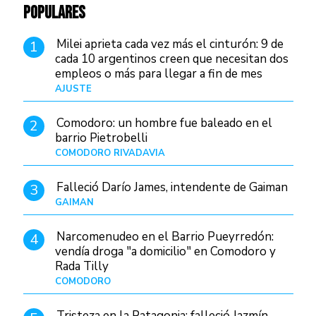
POPULARES
Milei aprieta cada vez más el cinturón: 9 de
1
cada 10 argentinos creen que necesitan dos
empleos o más para llegar a fin de mes
AJUSTE
Hace 4 días
Comodoro: un hombre fue baleado en el
2
barrio Pietrobelli
COMODORO RIVADAVIA
Hace 7 horas
Falleció Darío James, intendente de Gaiman
3
GAIMAN
Hace 9 horas
Narcomenudeo en el Barrio Pueyrredón:
4
vendía droga "a domicilio" en Comodoro y
Rada Tilly
COMODORO
Hace 11 horas
Tristeza en la Patagonia: falleció Jazmín