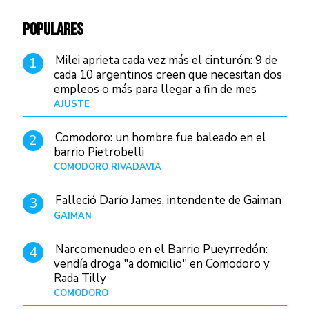
POPULARES
Milei aprieta cada vez más el cinturón: 9 de
1
cada 10 argentinos creen que necesitan dos
empleos o más para llegar a fin de mes
AJUSTE
Hace 4 días
Comodoro: un hombre fue baleado en el
2
barrio Pietrobelli
COMODORO RIVADAVIA
Hace 7 horas
Falleció Darío James, intendente de Gaiman
3
GAIMAN
Hace 9 horas
Narcomenudeo en el Barrio Pueyrredón:
4
vendía droga "a domicilio" en Comodoro y
Rada Tilly
COMODORO
Hace 11 horas