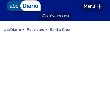
Menú
1.8°
C. Rivadavia
abcDiario
Policiales
Santa Cruz