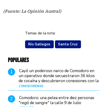
(Fuente: La Opinión Austral)
Temas de la nota:
Río Gallegos
Santa Cruz
POPULARES
Cayó un poderoso narco de Comodoro en
1
un operativo donde secuestraron 36 kilos
de cocaína y descubrieron conexiones con la
Patagonia
COMODORENSE
Hace 7 horas
Comodoro: una pelea entre diez personas
2
"regó de sangre" la calle 9 de Julio