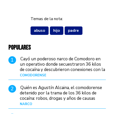
Temas de la nota:
abuso
hijo
padre
POPULARES
Cayó un poderoso narco de Comodoro en
1
un operativo donde secuestraron 36 kilos
de cocaína y descubrieron conexiones con la
Patagonia
COMODORENSE
Hace 10 horas
Quién es Agustín Alcaina, el comodorense
2
detenido por la trama de los 36 kilos de
cocaína: robos, drogas y años de causas
judiciales
NARCO
Hace 3 horas