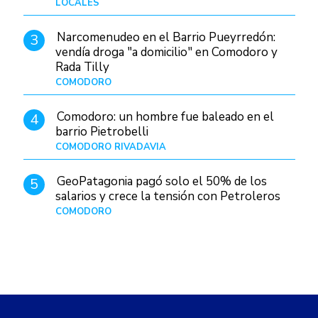
LOCALES
Hace 13 horas
Narcomenudeo en el Barrio Pueyrredón:
3
vendía droga "a domicilio" en Comodoro y
Rada Tilly
COMODORO
Hace 1 día
Comodoro: un hombre fue baleado en el
4
barrio Pietrobelli
COMODORO RIVADAVIA
Hace 1 día
GeoPatagonia pagó solo el 50% de los
5
salarios y crece la tensión con Petroleros
COMODORO
Hace 4 horas