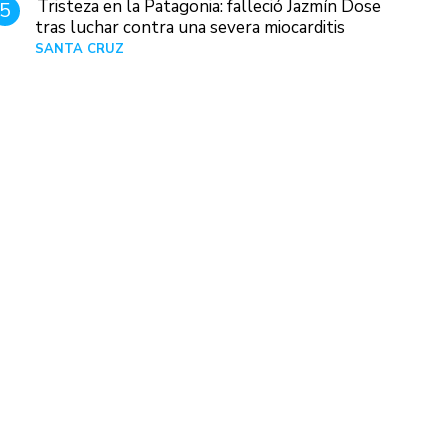
Tristeza en la Patagonia: falleció Jazmín Dose
5
tras luchar contra una severa miocarditis
SANTA CRUZ
Hace 1 día