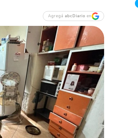
Agregá
abcDiario
en