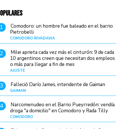
OPULARES
Comodoro: un hombre fue baleado en el barrio
1
Pietrobelli
COMODORO RIVADAVIA
Hace 12 horas
Milei aprieta cada vez más el cinturón: 9 de cada
2
10 argentinos creen que necesitan dos empleos
o más para llegar a fin de mes
AJUSTE
Hace 4 días
Falleció Darío James, intendente de Gaiman
3
GAIMAN
Hace 14 horas
Narcomenudeo en el Barrio Pueyrredón: vendía
4
droga "a domicilio" en Comodoro y Rada Tilly
COMODORO
Hace 15 horas