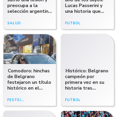
preocupa a la
Lucas Passerini y
selección argentina:
una historia que
el parte médico
terminó en
campeonato
SALUD
25/05/26
FÚTBOL
25/05/26
Comodoro: hinchas
Histórico: Belgrano
de Belgrano
campeón por
festejaron un título
primera vez en su
histórico en el
historia tras
centro
ganarle a River la
final del torneo
FESTEJOS
24/05/26
FÚTBOL
24/05/26