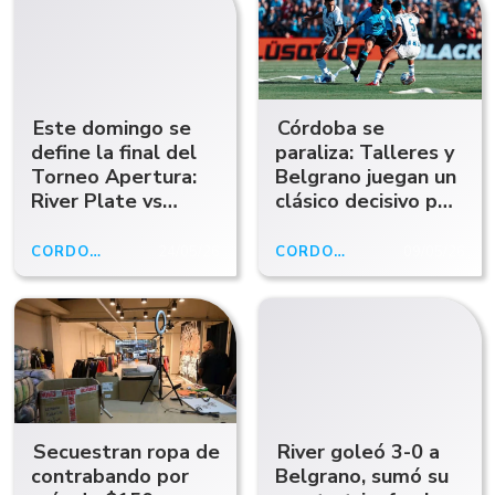
Este domingo se
Córdoba se
define la final del
paraliza: Talleres y
Torneo Apertura:
Belgrano juegan un
River Plate vs
clásico decisivo por
Belgrano de
el Torneo Apertura
Córdoba
CÓRDOBA
24/05/26
CÓRDOBA
09/05/26
Secuestran ropa de
River goleó 3-0 a
contrabando por
Belgrano, sumó su