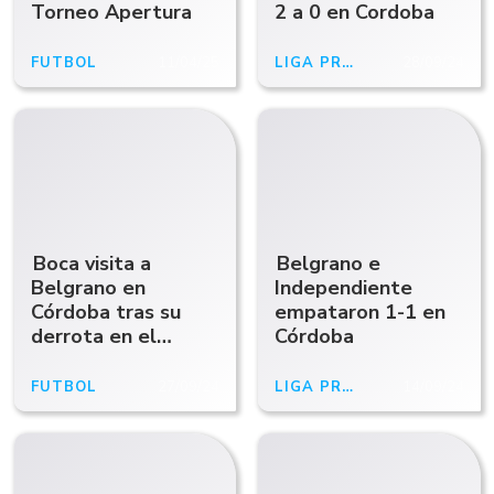
Torneo Apertura
2 a 0 en Cordoba
FUTBOL
11/04/25
LIGA PROFESIONAL 2024
28/09/24
Boca visita a
Belgrano e
Belgrano en
Independiente
Córdoba tras su
empataron 1-1 en
derrota en el
Córdoba
Superclásico
FUTBOL
27/09/24
LIGA PROFESIONAL 2024
14/09/24