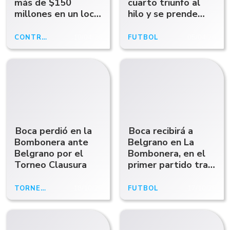
más de $150
cuarto triunfo al
millones en un local
hilo y se prende
de Belgrano
arriba
CONTRABANDO
10/04/26
FÚTBOL
05/04/26
Boca perdió en la
Boca recibirá a
Bombonera ante
Belgrano en La
Belgrano por el
Bombonera, en el
Torneo Clausura
primer partido tras
la muerte de
Miguel Ángel Russo
TORNEO CLAUSURA
18/10/25
FÚTBOL
17/10/25