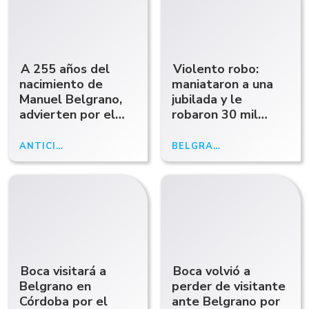
A 255 años del
Violento robo:
nacimiento de
maniataron a una
Manuel Belgrano,
jubilada y le
advierten por el
robaron 30 mil
cierre del Instituto
dólares
que preserva su
ANTICIPOABCRADIO
03/06/25
BELGRANO
13/05/25
legado
Boca visitará a
Boca volvió a
Belgrano en
perder de visitante
Córdoba por el
ante Belgrano por