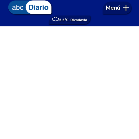
Menú
6.6°
C. Rivadavia