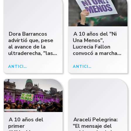
Dora Barrancos
A 10 años del "Ni
advirtió que, pese
Una Menos",
al avance de la
Lucrecia Fallon
ultraderecha, "las
convocó a marchar:
mujeres sabemos
"Nos siguen
de resistencia"
matando, ya van
ANTICIPOABCRADIO
03/06/25
ANTICIPOABCRADIO
03/06/25
109 femicidios este
año"
A 10 años del
Araceli Pelegrina:
primer
"El mensaje del