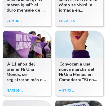
matan igual": el
cómo se vivirá la
duro mensaje de Ni
jornada en
Una Menos en una
Comodoro y el
nueva jornada de
resto de Chubut
COMODORO RIVADAVIA
03/06/26
LOCALES
03/06/26
movilización
A 11 años del
Convocan a una
primer Ni Una
nueva marcha del
Menos, se
Ni Una Menos en
registraron más de
Comodoro: "Si no
3.200 víctimas de
seguimos en las
violencia de género
calles, nos van a
NACIONALES
03/06/26
ANTICIPOABCRADIO
01/06/26
en Argentina
seguir matando"