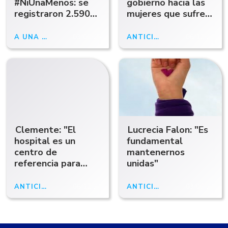
#NiUnaMenos: se
gobierno hacia las
registraron 2.590
mujeres que sufren
femicidios y un
violencia hoy es que
intento cada 16
su única opción es
A UNA DÉCADA
03/06/25
ANTICIPO ABCRADIO
06/12/24
horas
volver con el
agresor"
Clemente: "El
Lucrecia Falon: "Es
hospital es un
fundamental
centro de
mantenernos
referencia para
unidas"
estas operaciones"
ANTICIPO ABCRADIO
06/12/24
ANTICIPO ABCRADIO
03/06/24