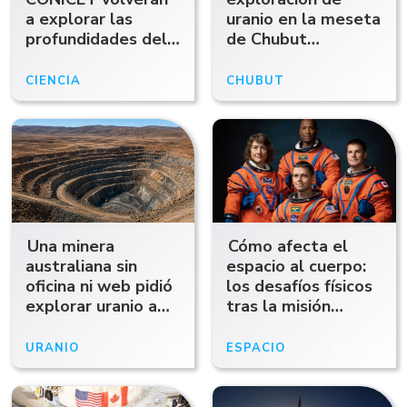
a explorar las
uranio en la meseta
profundidades del
de Chubut
Mar Argentino a
impulsada por una
bordo del Falkor
minera canadiense
CIENCIA
09/06/26
CHUBUT
14/05/26
Una minera
Cómo afecta el
australiana sin
espacio al cuerpo:
oficina ni web pidió
los desafíos físicos
explorar uranio a
tras la misión
menos de 100
Artemis II
kilómetros de
URANIO
23/04/26
ESPACIO
10/04/26
Comodoro