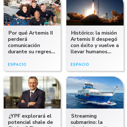
Por qué Artemis II
Histórico: la misión
perderá
Artemis II despegó
comunicación
con éxito y vuelve a
durante su regreso
llevar humanos
a la Tierra
hacia la Luna
ESPACIO
10/04/26
ESPACIO
02/04/26
¿YPF explorará el
Streaming
potencial shale de
submarino: la