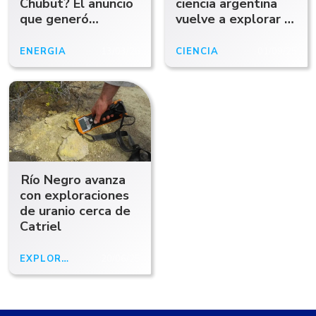
Chubut? El anuncio
ciencia argentina
que generó
vuelve a explorar el
sorpresa en EEUU
fondo del mar en
vivo
ENERGÍA
13/03/26
CIENCIA
01/09/25
Río Negro avanza
con exploraciones
de uranio cerca de
Catriel
EXPLORACIÓN
20/06/25