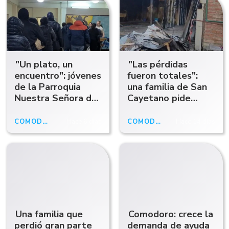
"Un plato, un
"Las pérdidas
encuentro": jóvenes
fueron totales":
de la Parroquia
una familia de San
Nuestra Señora de
Cayetano pide
Luján ya entregan
ayuda para volver a
viandas y piden
empezar tras el
COMODORO RIVADAVIA
Hace 6 días
COMODORO RIVADAVIA
Hace 14 días
ayuda para
incendio
continuar
Una familia que
Comodoro: crece la
perdió gran parte
demanda de ayuda