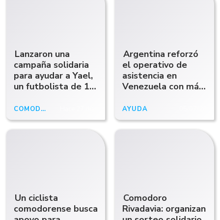
Lanzaron una
Argentina reforzó
campaña solidaria
el operativo de
para ayudar a Yael,
asistencia en
un futbolista de 10
Venezuela con más
años que perdió su
rescatistas y 16
casa en un incendio
toneladas de ayuda
COMODORO
Hace 27 días
AYUDA
05/07/26
humanitaria
Un ciclista
Comodoro
comodorense busca
Rivadavia: organizan
apoyo para
un sorteo solidario