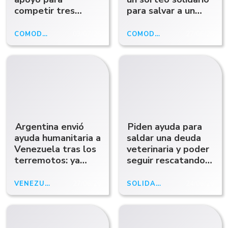
competir tres
para salvar a un
meses en España
gatito herido y
con el MBO Cycling
piden ayuda
COMODORO RIVADAVIA
03/07/26
COMODORO
27/06/26
Team
urgente
Argentina envió
Piden ayuda para
ayuda humanitaria a
saldar una deuda
Venezuela tras los
veterinaria y poder
terremotos: ya
seguir rescatando
opera un
animales en
contingente militar
Comodoro
VENEZUELA
27/06/26
SOLIDARIDAD ANIMAL
24/06/26
en La Guaira