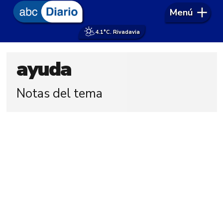
Menú
4.1°
C. Rivadavia
ayuda
Notas del tema