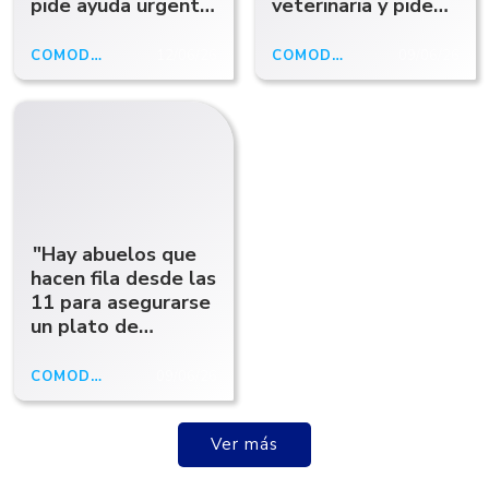
pide ayuda urgente
veterinaria y pide
para evitar el cierre
ayuda para seguir
atendiendo a los
COMODORO
12/06/26
COMODORO RIVADAVIA
09/06/26
animales
rescatados
"Hay abuelos que
hacen fila desde las
11 para asegurarse
un plato de
comida": la
dramática situación
COMODORO RIVADAVIA
09/06/26
de un comedor en
Alto Las Flores
Ver más