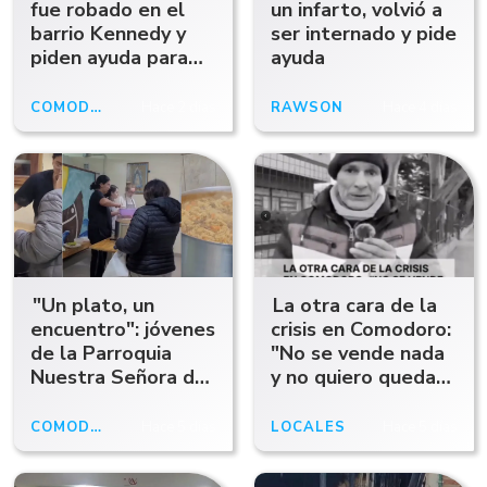
fue robado en el
un infarto, volvió a
barrio Kennedy y
ser internado y pide
piden ayuda para
ayuda
encontrarlo
COMODORO RIVADAVIA
Hace 2 días
RAWSON
Hace 4 días
"Un plato, un
La otra cara de la
encuentro": jóvenes
crisis en Comodoro:
de la Parroquia
"No se vende nada
Nuestra Señora de
y no quiero quedar
Luján entregan
en la calle con este
viandas y piden
frío"
COMODORO
Hace 5 días
LOCALES
Hace 5 días
ayuda para
continuar