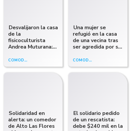
Desvalijaron la casa
Una mujer se
de la
refugió en la casa
fisicoculturista
de una vecina tras
Andrea Muturana:
ser agredida por su
le robaron los
pareja
ahorros para
COMODORO
16/06/26
COMODORO RIVADAVIA
16/06/26
competir y ahora
pide ayuda para
viajar
Solidaridad en
El solidario pedido
alerta: un comedor
de un rescatista:
de Alto Las Flores
debe $240 mil en la