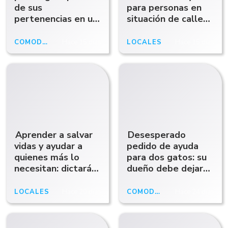
de sus
para personas en
pertenencias en un
situación de calle
incendio pide ayuda
en medio de la ola
para salir adelante
polar
COMODORO RIVADAVIA
Hace 15 días
LOCALES
Hace 15 días
Aprender a salvar
Desesperado
vidas y ayudar a
pedido de ayuda
quienes más lo
para dos gatos: su
necesitan: dictarán
dueño debe dejar
un taller solidario
el lugar donde vive
de RCP en
y no tiene dónde
LOCALES
Hace 20 días
COMODORO RIVADAVIA
Hace 24 días
Comodoro
llevarlos