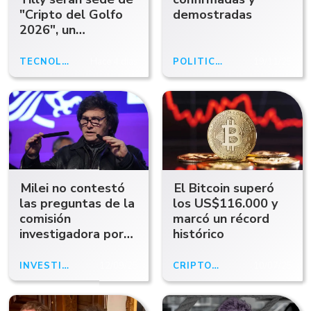
"Cripto del Golfo
demostradas
2026", un
encuentro sobre
Bitcoin y blockchain
TECNOLOGÍA
Hace 4 días
POLÍTICA
19/11/25
Milei no contestó
El Bitcoin superó
las preguntas de la
los US$116.000 y
comisión
marcó un récord
investigadora por
histórico
el caso Libra
INVESTIGACIÓN
12/09/25
CRIPTOMONEDAS
10/07/25