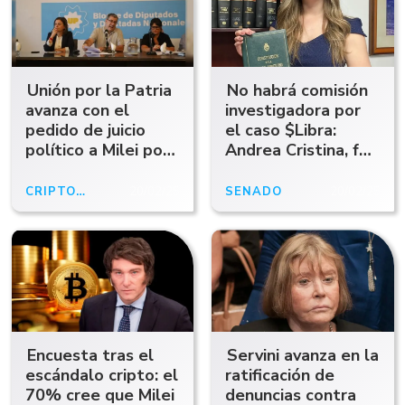
Unión por la Patria
No habrá comisión
avanza con el
investigadora por
pedido de juicio
el caso $Libra:
político a Milei por
Andrea Cristina, fue
el escándalo de la
una de las
criptomoneda
senadoras que votó
CRIPTOGATE
20/02/25
SENADO
20/02/25
en contra
Encuesta tras el
Servini avanza en la
escándalo cripto: el
ratificación de
70% cree que Milei
denuncias contra