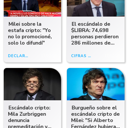
Milei sobre la
El escándalo de
estafa cripto: "Yo
$LIBRA: 74,698
no lo promocioné,
personas perdieron
solo lo difundí"
286 millones de
dólares
DECLARACIONES
17/02/25
CIFRAS OFICIALES
17/02/25
Escándalo cripto:
Burgueño sobre el
Mila Zurbriggen
escándalo cripto de
denuncia
Milei: "Si Alberto
premeditación y
Fernández hubiera