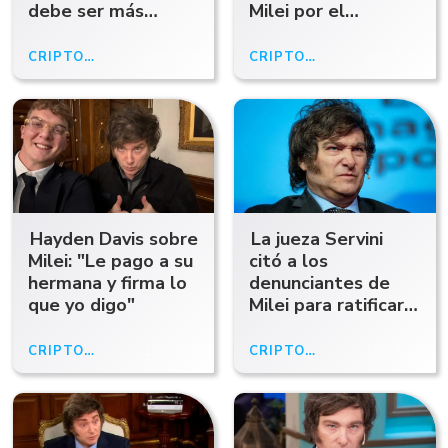
debe ser más
Milei por el
controlado
escándalo de la
criptomoneda Libra
CRIPTOGATE
20/02/25
CRIPTOGATE
20/02/25
Hayden Davis sobre
La jueza Servini
Milei: "Le pago a su
citó a los
hermana y firma lo
denunciantes de
que yo digo"
Milei para ratificar
las acusaciones por
la estafa de
CRIPTOGATE
18/02/25
CRIPTOGATE
18/02/25
$LIBRA