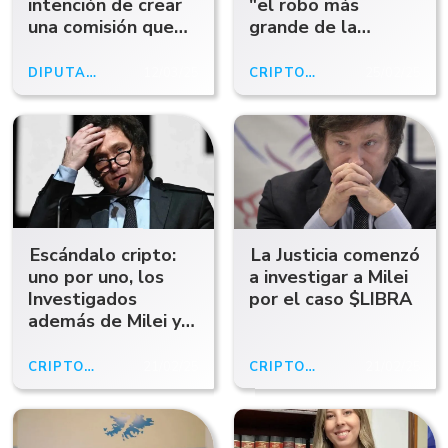
intención de crear
"el robo más
una comisión que
grande de la
investigue el
historia"
escándalo cripto
DIPUTADOS
12/03/25
CRIPTOGATE
25/02/25
Escándalo cripto:
La Justicia comenzó
uno por uno, los
a investigar a Milei
Investigados
por el caso $LIBRA
además de Milei y
las medidas del
fiscal
CRIPTOGATE
21/02/25
CRIPTOGATE
21/02/25