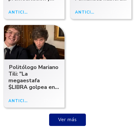
responsabilidad del
hecho lo mismo,
presidente en el
volaba por los
ANTICIPOABCRADIO
17/02/25
ANTICIPOABCRADIO
17/02/25
fraude
aires"
Politólogo Mariano
Tili: "La
megaestafa
$LIBRA golpea en
los pilares de la
imagen
ANTICIPOABCRADIO
17/02/25
presidencial"
Ver más