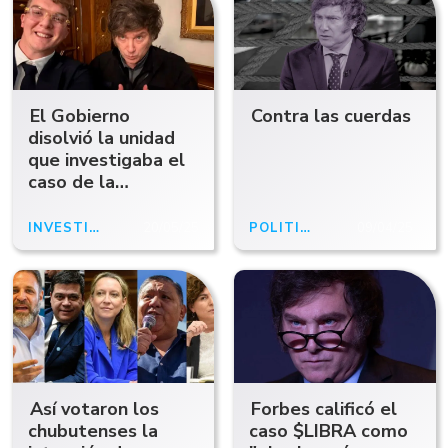
El Gobierno
Contra las cuerdas
disolvió la unidad
que investigaba el
caso de la
criptomoneda Libra
INVESTIGACIÓN
20/05/25
POLÍTICA
09/04/25
Así votaron los
Forbes calificó el
chubutenses la
caso $LIBRA como