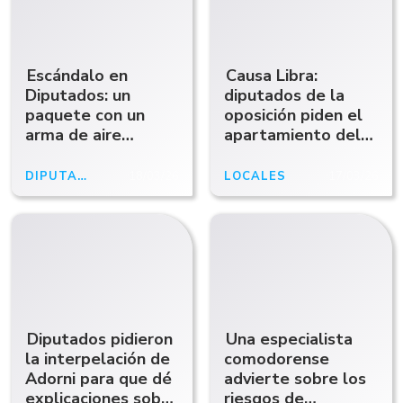
Escándalo en
Causa Libra:
Diputados: un
diputados de la
paquete con un
oposición piden el
arma de aire
apartamiento del
comprimido activó
fiscal Taiano
las alarmas de
DIPUTADOS
18/03/26
LOCALES
17/03/26
seguridad
Diputados pidieron
Una especialista
la interpelación de
comodorense
Adorni para que dé
advierte sobre los
explicaciones sobre
riesgos de