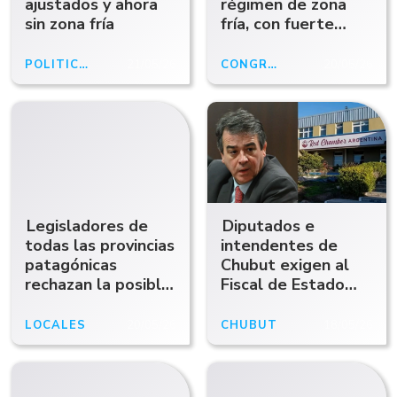
ajustados y ahora
régimen de zona
sin zona fría
fría, con fuerte
rechazo de los
patagónicos
POLÍTICA
21/05/26
CONGRESO
20/05/26
Legisladores de
Diputados e
todas las provincias
intendentes de
patagónicas
Chubut exigen al
rechazan la posible
Fiscal de Estado
modificación de la
que exhiba el
zona fría: "Para los
acuerdo con Red
LOCALES
20/05/26
CHUBUT
18/05/26
patagónicos, lo que
Chamber
es de la Patagonia"