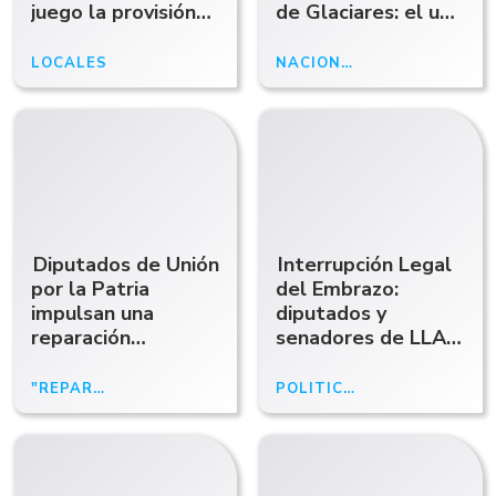
juego la provisión
de Glaciares: el uno
de agua": fuerte
por uno completo
rechazo de Luque
LOCALES
09/04/26
NACIONALES
09/04/26
tras la aprobación
Diputados de Unión
Interrupción Legal
por la Patria
del Embrazo:
impulsan una
diputados y
reparación
senadores de LLA
económica para
firmaron un acta
veteranos de
donde se
"REPARACIÓN HISTÓRICA"
03/04/26
POLÍTICA
27/03/26
Malvinas
comprometen a
trabajar en su
derogación