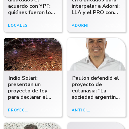
acuerdo con YPF:
interpelar a Adorni:
quiénes fueron los
LLA y el PRO con
legisladores de
otros diputados
Comodoro que
"dialoguistas" no
LOCALES
02/07/26
ADORNI
23/06/26
acompañaron el
dieron quorum
proyecto
cuestionado por
liberar a la
petrolera del
pasivo ambiental
Indio Solari:
Paulón defendió el
presentan un
proyecto de
proyecto de ley
eutanasia: "La
para declarar el
sociedad argentina
"Día Nacional del
está preparada
Pogo"
para este debate"
PROYECTO
08/06/26
ANTICIPOABCRADIO
27/05/26