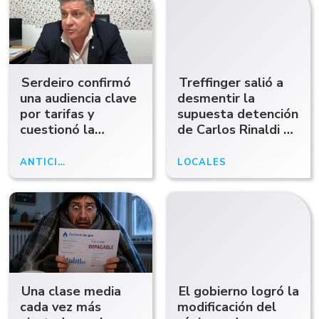
Serdeiro confirmó
Treffinger salió a
una audiencia clave
desmentir la
por tarifas y
supuesta detención
cuestionó la
de Carlos Rinaldi y
modificación de
habló de una
zona fría: "En la
"operación"
ANTICIPOABCRADIO
26/05/26
LOCALES
23/05/26
Patagonia es
irrisorio"
Una clase media
El gobierno logró la
cada vez más
modificación del