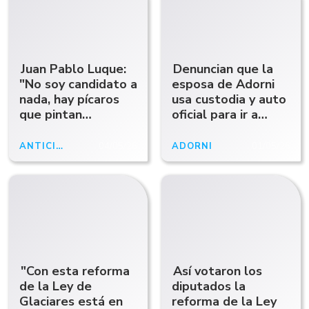
Juan Pablo Luque:
Denuncian que la
"No soy candidato a
esposa de Adorni
nada, hay pícaros
usa custodia y auto
que pintan
oficial para ir a
paredones para
bares y a la
confundir"
manicura
ANTICIPOABCRADIO
04/05/26
ADORNI
01/05/26
"Con esta reforma
Así votaron los
de la Ley de
diputados la
Glaciares está en
reforma de la Ley