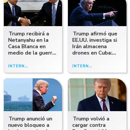
Trump recibirá a
Trump afirmó que
Netanyahu en la
EE.UU. investiga si
Casa Blanca en
Irán almacena
medio de la guerra
drones en Cuba:
con Irán y la tensión
"No lo vamos a
en Medio Oriente
permitir"
INTERNACIONAL
Hace 14 días
INTERNACIONAL
Hace 24 días
Trump anunció un
Trump volvió a
nuevo bloqueo a
cargar contra