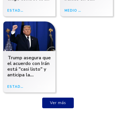
del uranio
estrecho de Ormuz
enriquecido para
ESTADOS UNIDOS
31/05/26
MEDIO ORIENTE
25/05/26
avanzar hacia un
acuerdo de paz
Trump asegura que
el acuerdo con Irán
está "casi listo" y
anticipa la
reapertura del
estrecho de Ormuz
ESTADOS UNIDOS
24/05/26
Ver más