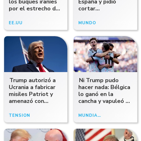
los buques iraníes
España y pidió
por el estrecho de
cortar
Ormuz y el
"completamente"
petróleo subió un
el comercio: "Es una
EE.UU
Hace 25 días
MUNDO
08/07/26
9%
causa perdida"
Trump autorizó a
Ni Trump pudo
Ucrania a fabricar
hacer nada: Bélgica
misiles Patriot y
lo ganó en la
amenazó con
cancha y vapuleó al
nuevos ataques a
anfitrión EEUU
Irán
TENSIÓN
08/07/26
MUNDIAL 2026
06/07/26