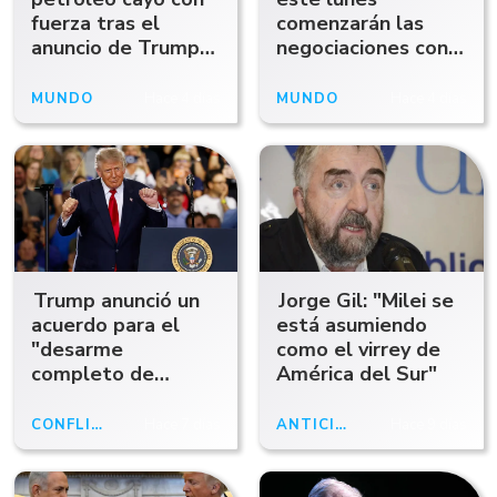
fuerza tras el
comenzarán las
anuncio de Trump
negociaciones con
de nuevas
Irán tras suspender
negociaciones con
un ataque militar
MUNDO
Hace 4 días
MUNDO
Hace 4 días
Irán
Trump anunció un
Jorge Gil: "Milei se
acuerdo para el
está asumiendo
"desarme
como el virrey de
completo de
América del Sur"
Hamas y otros
grupos armados"
CONFLICTO
Hace 7 días
ANTICIPOABCRADIO
Hace 9 días
en Gaza