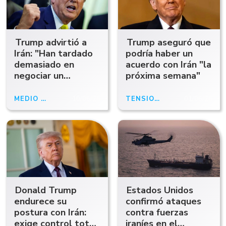
Trump advirtió a
Trump aseguró que
Irán: "Han tardado
podría haber un
demasiado en
acuerdo con Irán "la
negociar un
próxima semana"
acuerdo, ahora
tendrán que pagar
MEDIO ORIENTE
10/06/26
TENSIÓN EN MEDIO ORIENTE
01/06/26
las consecuencias"
Donald Trump
Estados Unidos
endurece su
confirmó ataques
postura con Irán:
contra fuerzas
exige control total
iraníes en el