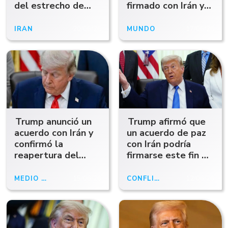
del estrecho de
firmado con Irán y
Ormuz tras ataques
confirmó el inicio de
en el Líbano
negociaciones
IRÁN
20/06/26
MUNDO
17/06/26
Trump anunció un
Trump afirmó que
acuerdo con Irán y
un acuerdo de paz
confirmó la
con Irán podría
reapertura del
firmarse este fin de
estrecho de Ormuz
semana
MEDIO ORIENTE
15/06/26
CONFLICTO EN MEDIO ORIENTE
12/06/26