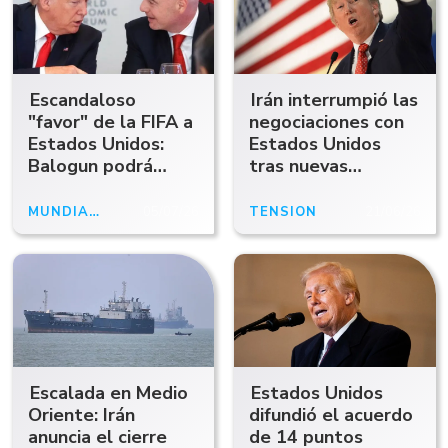
Escandaloso
Irán interrumpió las
"favor" de la FIFA a
negociaciones con
Estados Unidos:
Estados Unidos
Balogun podrá
tras nuevas
jugar ante Bélgica
amenazas de
Donald Trump
MUNDIAL 2026
05/07/26
TENSIÓN
21/06/26
Escalada en Medio
Estados Unidos
Oriente: Irán
difundió el acuerdo
anuncia el cierre
de 14 puntos