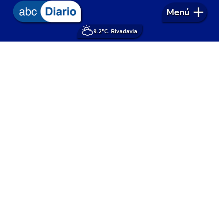
Menú
9.2°
C. Rivadavia