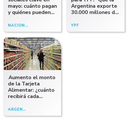
mayo: cuánto pagan
Argentina exporte
y quiénes pueden
30.000 millones de
acceder
dólares en 2031"
NACIONALES
06/05/26
YPF
03/04/24
Aumento el monto
de la Tarjeta
Alimentar: ¿cuánto
recibirá cada
beneficiario?
ARGENTINA
25/01/24