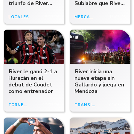
triunfo de River
Subiabre que River
ante Sarmiento y
rechazó por pedido
ratificó su gran
de Coudet
LOCALES
15/03/26
MERCADO DE PASES
13/03/26
inicio de
temporada
River le ganó 2-1 a
River inicia una
Huracán en el
nueva etapa sin
debut de Coudet
Gallardo y juega en
como entrenador
Mendoza
TORNEO APERTURA 2026
12/03/26
TRANSICIÓN
01/03/26