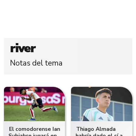
river
Notas del tema
El comodorense Ian
Thiago Almada
Subiabre jugará en
habría dado el sí a