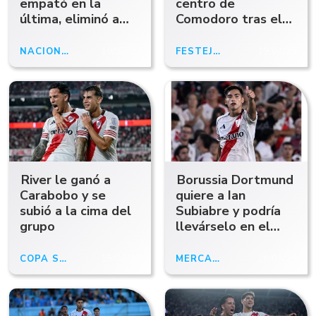
empató en la
centro de
última, eliminó a
Comodoro tras el
San Lorenzo y
triunfo en el clásico
clasificó a cuartos
NACIONALES
10/05/26
FESTEJOS
19/04/26
River le ganó a
Borussia Dortmund
Carabobo y se
quiere a Ian
subió a la cima del
Subiabre y podría
grupo
llevárselo en el
próximo mercado
COPA SUDAMERICANA
15/04/26
MERCADO
28/03/26