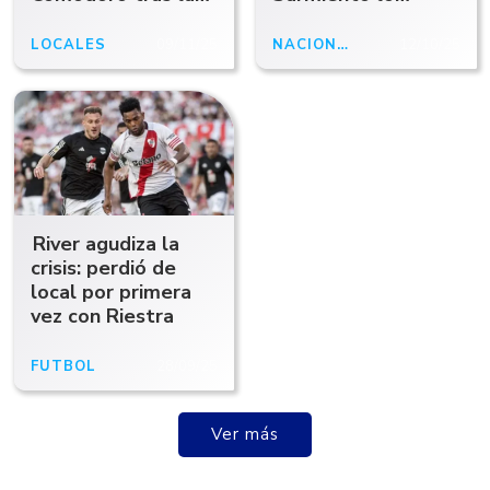
victoria de Boca
sorprendió y se fue
ante River
silbado
LOCALES
09/11/25
NACIONALES
12/10/25
River agudiza la
crisis: perdió de
local por primera
vez con Riestra
FÚTBOL
28/09/25
Ver más