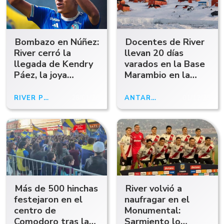
Bombazo en Núñez:
Docentes de River
River cerró la
llevan 20 días
llegada de Kendry
varados en la Base
Páez, la joya
Marambio en la
ecuatoriana del
Antártida: sin fecha
Chelsea
de regreso
RIVER PLATE
28/01/26
ANTÁRTIDA
01/12/25
Más de 500 hinchas
River volvió a
festejaron en el
naufragar en el
centro de
Monumental:
Comodoro tras la
Sarmiento lo