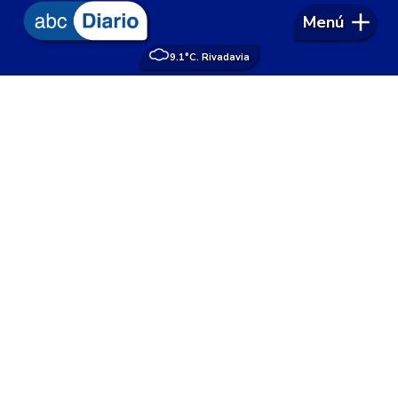
Menú
9.1°
C. Rivadavia