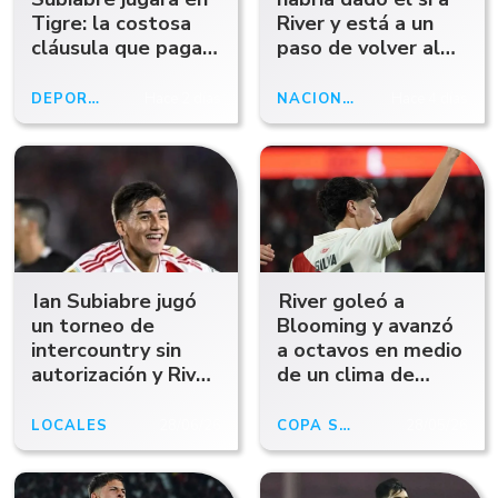
Tigre: la costosa
River y está a un
cláusula que pagará
paso de volver al
el Matador si lo
fútbol argentino
pone contra River
DEPORTES
Hace 2 días
NACIONALES
Hace 4 días
Ian Subiabre jugó
River goleó a
un torneo de
Blooming y avanzó
intercountry sin
a octavos en medio
autorización y River
de un clima de
podría sancionarlo
tensión con los
hinchas
LOCALES
28/06/26
COPA SUDAMERICANA
28/05/26