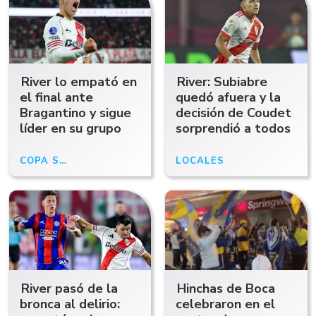
River lo empató en
River: Subiabre
el final ante
quedó afuera y la
Bragantino y sigue
decisión de Coudet
líder en su grupo
sorprendió a todos
COPA SUDAMERICANA
20/05/26
LOCALES
13/05/26
River pasó de la
Hinchas de Boca
bronca al delirio:
celebraron en el