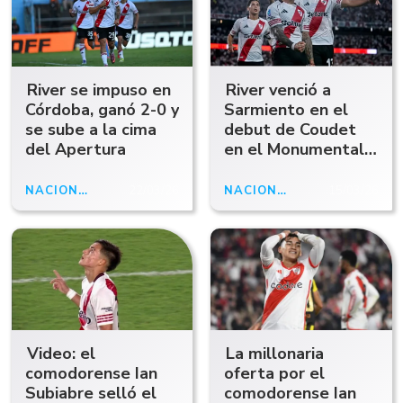
River se impuso en
River venció a
Córdoba, ganó 2-0 y
Sarmiento en el
se sube a la cima
debut de Coudet
del Apertura
en el Monumental y
dejó buenas
sensaciones
NACIONALES
22/03/26
NACIONALES
15/03/26
Video: el
La millonaria
comodorense Ian
oferta por el
Subiabre selló el
comodorense Ian