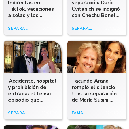
Indirectas en
separación: Darío
TikTok, vacaciones
Cvitanich se indignó
a solas y los
con Chechu Bonelli
dramáticos
tras enterarse de
detalles detrás de
que regaló a la
SEPARADOS
Hace 9 días
SEPARADOS
26/05/26
la ruptura de La
perra familiar
Joaqui y Luck Ra
Accidente, hospital
Facundo Arana
y prohibición de
rompió el silencio
entrada: el tenso
tras su separación
episodio que
de María Susini:
confirmó la ruptura
"Tenemos idas y
de Facundo Arana y
vueltas, como toda
SEPARADOS
28/01/26
FAMA
22/01/26
María Susini
familia"