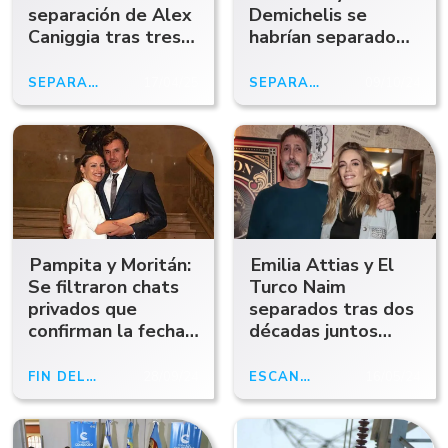
separación de Alex
Demichelis se
Caniggia tras tres
habrían separado
años de relación y
en México por una
una hija en común
tercera en discordia
SEPARADOS
17/04/25
SEPARACIÓN
09/10/24
Pampita y Moritán:
Emilia Attias y El
Se filtraron chats
Turco Naim
privados que
separados tras dos
confirman la fecha
décadas juntos
de separación
¿Qué pasó con
Nicolás Francella?
FIN DEL ROMANCE
28/09/24
ESCÁNDALO
16/05/24