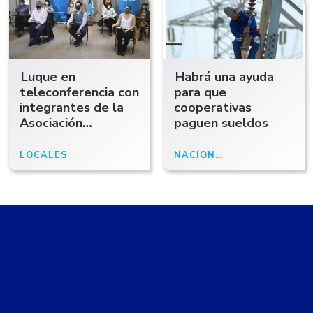
Luque en
Habrá una ayuda
teleconferencia con
para que
integrantes de la
cooperativas
Asociación
paguen sueldos
Argentina de
Infectología
LOCALES
06/05/20
NACIONALES
01/05/20