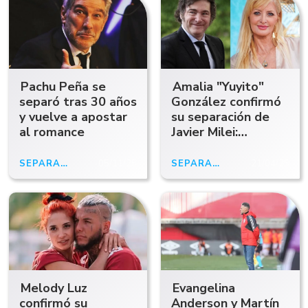
Pachu Peña se
Amalia "Yuyito"
separó tras 30 años
González confirmó
y vuelve a apostar
su separación de
al romance
Javier Milei:
"Terminamos con
dignidad y
SEPARADO
05/11/25
SEPARACIÓN
21/04/25
madurez"
Melody Luz
Evangelina
confirmó su
Anderson y Martín