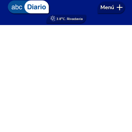
Menú
3.8°
C. Rivadavia