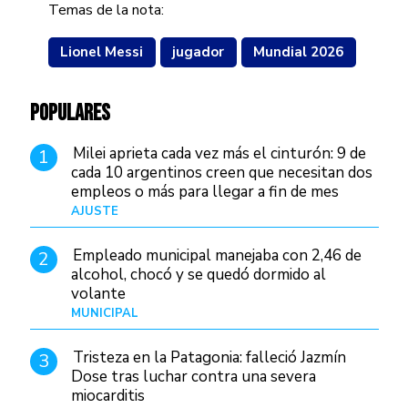
Temas de la nota:
Lionel Messi
jugador
Mundial 2026
POPULARES
Milei aprieta cada vez más el cinturón: 9 de
1
cada 10 argentinos creen que necesitan dos
empleos o más para llegar a fin de mes
AJUSTE
Hace 3 días
Empleado municipal manejaba con 2,46 de
2
alcohol, chocó y se quedó dormido al
volante
MUNICIPAL
Hace 18 horas
Tristeza en la Patagonia: falleció Jazmín
3
Dose tras luchar contra una severa
miocarditis