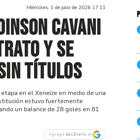
Miércoles, 1 de julio de 2026 17:11
P
Edinson Cavani
trato y se
sin títulos
u etapa en el Xeneize en medio de una
nstitución estuvo fuertemente
jando un balance de 28 goles en 81
Agregá
abcDiario
en