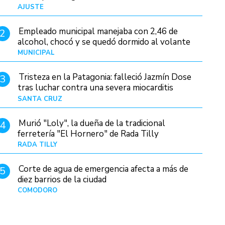
AJUSTE
Hace 3 días
Empleado municipal manejaba con 2,46 de
2
alcohol, chocó y se quedó dormido al volante
MUNICIPAL
Hace 13 horas
Tristeza en la Patagonia: falleció Jazmín Dose
3
tras luchar contra una severa miocarditis
SANTA CRUZ
Hace 5 horas
Murió "Loly", la dueña de la tradicional
4
ferretería "El Hornero" de Rada Tilly
RADA TILLY
Hace 4 horas
Corte de agua de emergencia afecta a más de
5
diez barrios de la ciudad
COMODORO
Hace 1 día