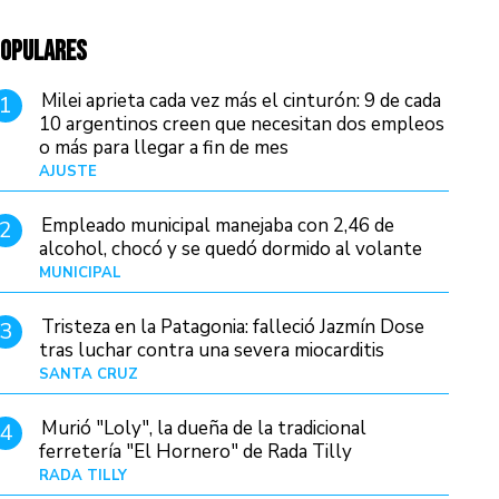
OPULARES
Milei aprieta cada vez más el cinturón: 9 de cada
1
10 argentinos creen que necesitan dos empleos
o más para llegar a fin de mes
AJUSTE
Hace 3 días
Empleado municipal manejaba con 2,46 de
2
alcohol, chocó y se quedó dormido al volante
MUNICIPAL
Hace 13 horas
Tristeza en la Patagonia: falleció Jazmín Dose
3
tras luchar contra una severa miocarditis
SANTA CRUZ
Hace 5 horas
Murió "Loly", la dueña de la tradicional
4
ferretería "El Hornero" de Rada Tilly
RADA TILLY
Hace 4 horas