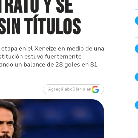
trato y se
sin títulos
u etapa en el Xeneize en medio de una
nstitución estuvo fuertemente
jando un balance de 28 goles en 81
Agregá
abcDiario
en