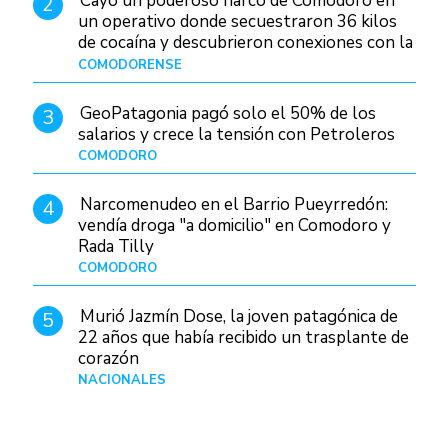
Cayó un poderoso narco de Comodoro en
2
un operativo donde secuestraron 36 kilos
de cocaína y descubrieron conexiones con la
Patagonia
COMODORENSE
Hace 1 día
GeoPatagonia pagó solo el 50% de los
3
salarios y crece la tensión con Petroleros
COMODORO
Hace 1 día
Narcomenudeo en el Barrio Pueyrredón:
4
vendía droga "a domicilio" en Comodoro y
Rada Tilly
COMODORO
Hace 2 días
Murió Jazmín Dose, la joven patagónica de
5
22 años que había recibido un trasplante de
corazón
NACIONALES
Hace 2 días