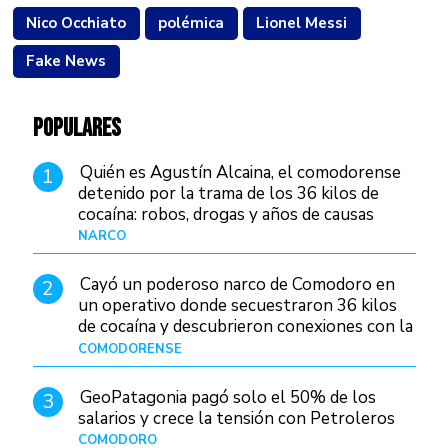
Nico Occhiato
polémica
Lionel Messi
Fake News
POPULARES
Quién es Agustín Alcaina, el comodorense
1
detenido por la trama de los 36 kilos de
cocaína: robos, drogas y años de causas
judiciales
NARCO
Hace 1 día
Cayó un poderoso narco de Comodoro en
2
un operativo donde secuestraron 36 kilos
de cocaína y descubrieron conexiones con la
Patagonia
COMODORENSE
Hace 1 día
GeoPatagonia pagó solo el 50% de los
3
salarios y crece la tensión con Petroleros
COMODORO
Hace 1 día