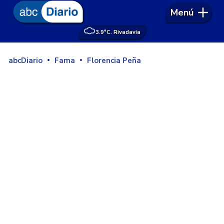
Menú
3.9°
C. Rivadavia
abcDiario
Fama
Florencia Peña