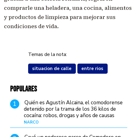
comprarle una heladera, una cocina, alimentos
y productos de limpieza para mejorar sus
condiciones de vida.
Temas de la nota:
situacion de calle
entre rios
POPULARES
Quién es Agustín Alcaina, el comodorense
1
detenido por la trama de los 36 kilos de
cocaína: robos, drogas y años de causas
judiciales
NARCO
Hace 1 día